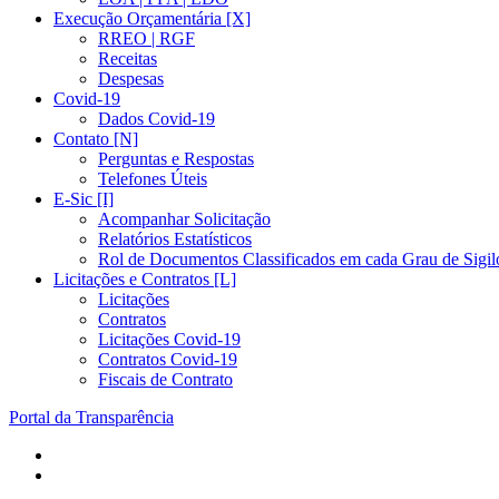
Execução Orçamentária [X]
RREO | RGF
Receitas
Despesas
Covid-19
Dados Covid-19
Contato [N]
Perguntas e Respostas
Telefones Úteis
E-Sic [I]
Acompanhar Solicitação
Relatórios Estatísticos
Rol de Documentos Classificados em cada Grau de Sigil
Licitações e Contratos [L]
Licitações
Contratos
Licitações Covid-19
Contratos Covid-19
Fiscais de Contrato
Portal da Transparência