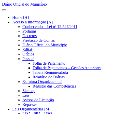
Diário Oficial do Município
Home [H]
Acesso a Informação [A]
Conhecendo a Lei nº 12.527/2011
Portarias
Decretos
Prestação de Contas
Diário Oficial do Município
Editais
Ofícios
Pessoal
Folha de Pagamento
Folha de Pagamentos – Gestões Anteriores
Tabela Remuneratória
Relatório de Diárias
Estrutura Organizacional
Registro das Competências
Sitemap
Leis
Avisos de Licitação
Repasses
Leis Orçamentárias [M]
LOA | PPA | LDO