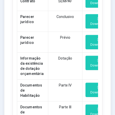
Contrato
SEMPAF
Download
Parecer
Conclusivo
jurídico
Download
Parecer
Prévio
jurídico
Download
Informação
Dotação
da existência
Download
de dotação
orçamentária
Documentos
Parte IV
de
Download
Habilitação
Documentos
Parte III
de
Download