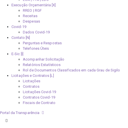
Execução Orçamentária [X]
RREO | RGF
Receitas
Despesas
Covid-19
Dados Covid-19
Contato [N]
Perguntas e Respostas
Telefones Úteis
E-Sic [I]
Acompanhar Solicitação
Relatórios Estatísticos
Rol de Documentos Classificados em cada Grau de Sigilo
Licitações e Contratos [L]
Licitações
Contratos
Licitações Covid-19
Contratos Covid-19
Fiscais de Contrato
Portal da Transparência