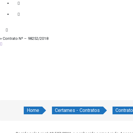
» Contrato Nº – 98252/2018
quinta-feira, 6 de agosto de 2026
Home
Certames - Contratos
Contrat