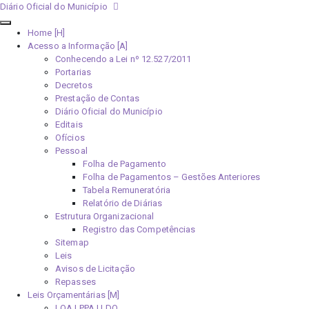
Diário Oficial do Município
Home [H]
Acesso a Informação [A]
Conhecendo a Lei nº 12.527/2011
Portarias
Decretos
Prestação de Contas
Diário Oficial do Município
Editais
Ofícios
Pessoal
Folha de Pagamento
Folha de Pagamentos – Gestões Anteriores
Tabela Remuneratória
Relatório de Diárias
Estrutura Organizacional
Registro das Competências
Sitemap
Leis
Avisos de Licitação
Repasses
Leis Orçamentárias [M]
LOA | PPA | LDO