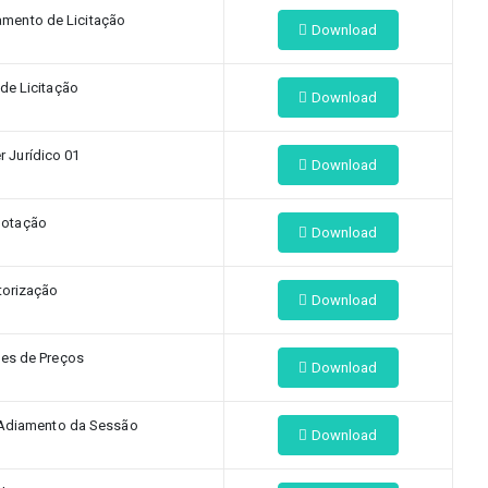
amento de Licitação
Download
de Licitação
Download
r Jurídico 01
Download
otação
Download
torização
Download
es de Preços
Download
 Adiamento da Sessão
Download