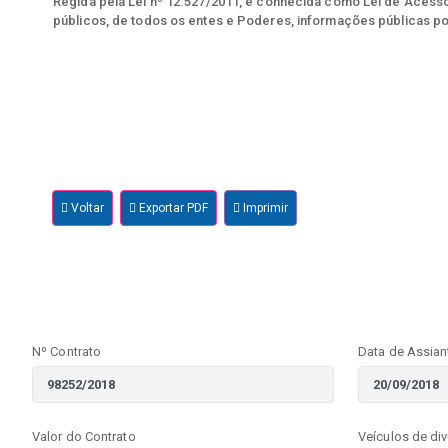
Regida pela Lei nº 12.527/2011, e conhecida como Lei de Acesso 
públicos, de todos os entes e Poderes, informações públicas po
Voltar
Exportar PDF
Imprimir
Nº Contrato
Data de Assian
Valor do Contrato
Veículos de di