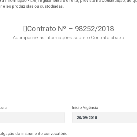
à Informação - LAI, regulamenta o direito, previsto na Constituição, de q
r eles produzidas ou custodiadas.
Contrato Nº – 98252/2018
Acompanhe as informações sobre o Contrato abaixo
tura
Início Vigência
vulgação do instrumento convocatório: