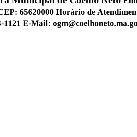
tura Municipal de Coelho Neto
End
CEP: 65620000
Horário de Atendiment
73-1121
E-Mail: ogm@coelhoneto.ma.go