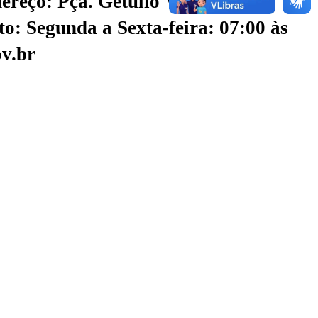
ereço: Pça. Getúlio Vargas, S/N -
o: Segunda a Sexta-feira: 07:00 às
v.br