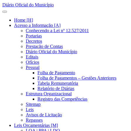
Diário Oficial do Município
Home [H]
Acesso a Informação [A]
Conhecendo a Lei nº 12.527/2011
Portarias
Decretos
Prestação de Contas
Diário Oficial do Município
Editais
Ofícios
Pessoal
Folha de Pagamento
Folha de Pagamentos – Gestões Anteriores
Tabela Remuneratória
Relatório de Diárias
Estrutura Organizacional
Registro das Competências
Sitemap
Leis
Avisos de Licitação
Repasses
Leis Orçamentárias [M]
LOA | PPA | LDO