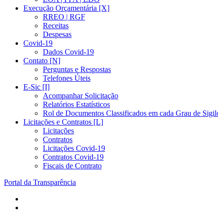
Execução Orçamentária [X]
RREO | RGF
Receitas
Despesas
Covid-19
Dados Covid-19
Contato [N]
Perguntas e Respostas
Telefones Úteis
E-Sic [I]
Acompanhar Solicitação
Relatórios Estatísticos
Rol de Documentos Classificados em cada Grau de Sigil
Licitações e Contratos [L]
Licitações
Contratos
Licitações Covid-19
Contratos Covid-19
Fiscais de Contrato
Portal da Transparência