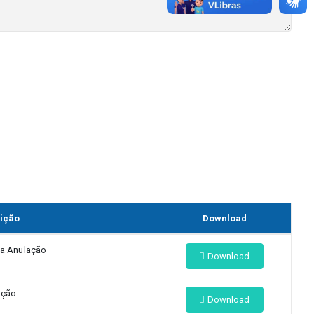
ição
Download
da Anulação
Download
ação
Download