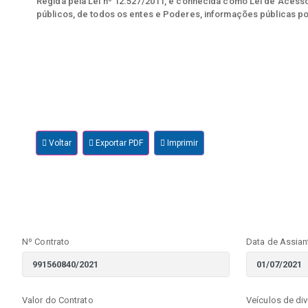
Regida pela Lei nº 12.527/2011, e conhecida como Lei de Acesso 
públicos, de todos os entes e Poderes, informações públicas po
Voltar
Exportar PDF
Imprimir
Nº Contrato
Data de Assian
Valor do Contrato
Veículos de di