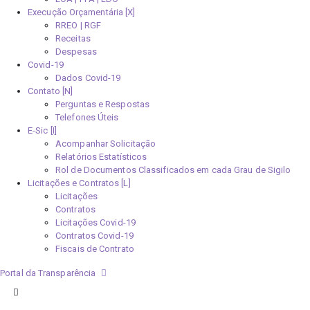
Execução Orçamentária [X]
RREO | RGF
Receitas
Despesas
Covid-19
Dados Covid-19
Contato [N]
Perguntas e Respostas
Telefones Úteis
E-Sic [I]
Acompanhar Solicitação
Relatórios Estatísticos
Rol de Documentos Classificados em cada Grau de Sigilo
Licitações e Contratos [L]
Licitações
Contratos
Licitações Covid-19
Contratos Covid-19
Fiscais de Contrato
Portal da Transparência