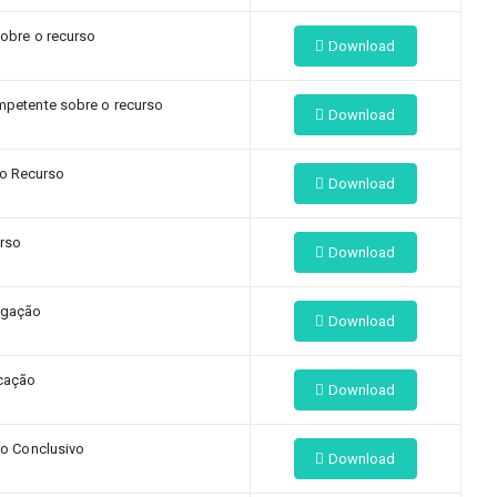
obre o recurso
Download
mpetente sobre o recurso
Download
o Recurso
Download
rso
Download
gação
Download
cação
Download
co Conclusivo
Download