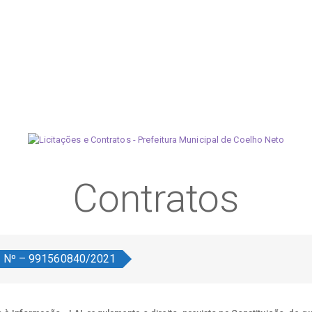
Contratos
o Nº – 991560840/2021