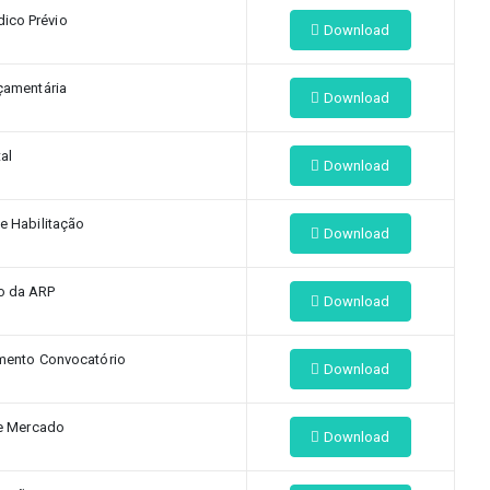
dico Prévio
Download
çamentária
Download
tal
Download
 Habilitação
Download
o da ARP
Download
umento Convocatório
Download
e Mercado
Download