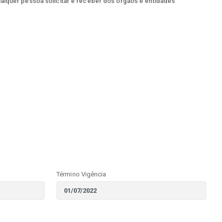
ualquer pessoa solicitar e receber dos órgãos e entidades
Término Vigência