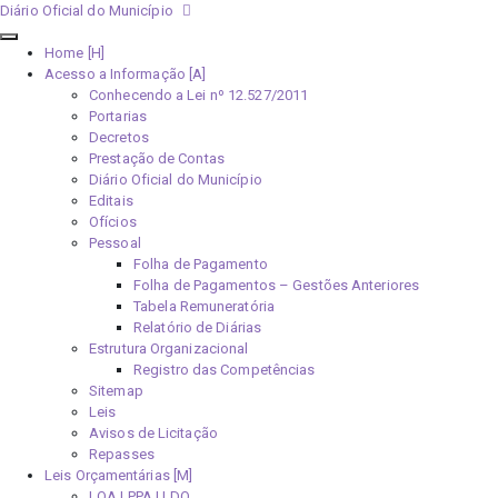
Diário Oficial do Município
Home [H]
Acesso a Informação [A]
Conhecendo a Lei nº 12.527/2011
Portarias
Decretos
Prestação de Contas
Diário Oficial do Município
Editais
Ofícios
Pessoal
Folha de Pagamento
Folha de Pagamentos – Gestões Anteriores
Tabela Remuneratória
Relatório de Diárias
Estrutura Organizacional
Registro das Competências
Sitemap
Leis
Avisos de Licitação
Repasses
Leis Orçamentárias [M]
LOA | PPA | LDO