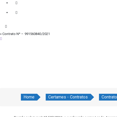
» Contrato Nº – 991560840/2021
domingo, 9 de agosto de 2026
Home
Certames - Contratos
Contrat