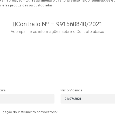
à Informação - LAI, regulamenta o direito, previsto na Constituição, de q
r eles produzidas ou custodiadas.
Contrato Nº – 991560840/2021
Acompanhe as informações sobre o Contrato abaixo
tura
Início Vigência
vulgação do instrumento convocatório: