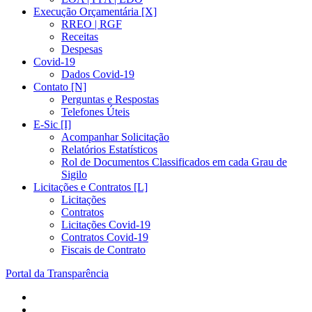
Execução Orçamentária [X]
RREO | RGF
Receitas
Despesas
Covid-19
Dados Covid-19
Contato [N]
Perguntas e Respostas
Telefones Úteis
E-Sic [I]
Acompanhar Solicitação
Relatórios Estatísticos
Rol de Documentos Classificados em cada Grau de
Sigilo
Licitações e Contratos [L]
Licitações
Contratos
Licitações Covid-19
Contratos Covid-19
Fiscais de Contrato
Portal da Transparência