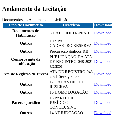
Andamento da Licitação
Documentos do Andamento da Licitação
Tipo de Documento
Descrição
Download
Documentos de
8 HAB GIORDANIA 1
Download
Habilitação
DESPACHO
Outros
Download
CADASTRO RESERVA
Outros
Prucuração gráficos RB
Download
PUBLICAÇÃO DA ATA
Comprovante de
DE REGISTRO 048 2021
Download
publicação
gráficos
ATA DE REGISTRO 048
Ata de Registro de Preços
Download
2021 Serv gráfico
17 CADASTRO DE
Outros
Download
RESERVA
Outros
16 HOMOLOGAÇÃO
Download
15 PARECER
Parecer jurídico
JURÍDICO
Download
CONCLUSIVO
Outros
14 ADJUDCAÇÃO
Download