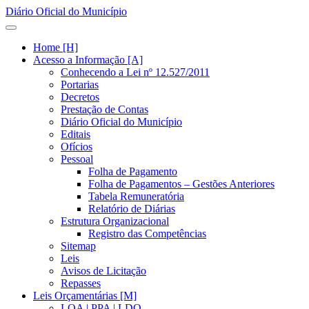
Diário Oficial do Município
Home [H]
Acesso a Informação [A]
Conhecendo a Lei nº 12.527/2011
Portarias
Decretos
Prestação de Contas
Diário Oficial do Município
Editais
Ofícios
Pessoal
Folha de Pagamento
Folha de Pagamentos – Gestões Anteriores
Tabela Remuneratória
Relatório de Diárias
Estrutura Organizacional
Registro das Competências
Sitemap
Leis
Avisos de Licitação
Repasses
Leis Orçamentárias [M]
LOA | PPA | LDO