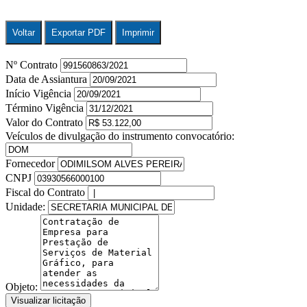
Voltar
Exportar PDF
Imprimir
Nº Contrato
Data de Assiantura
Início Vigência
Término Vigência
Valor do Contrato
Veículos de divulgação do instrumento convocatório:
Fornecedor
CNPJ
Fiscal do Contrato
Unidade:
Objeto:
Visualizar licitação