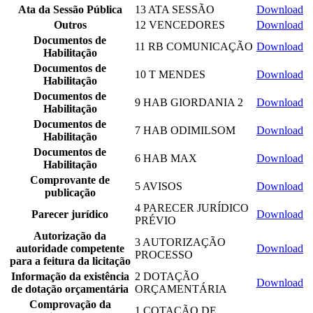
Ata da Sessão Pública
13 ATA SESSÃO
Download
Outros
12 VENCEDORES
Download
Documentos de
11 RB COMUNICAÇÃO
Download
Habilitação
Documentos de
10 T MENDES
Download
Habilitação
Documentos de
9 HAB GIORDANIA 2
Download
Habilitação
Documentos de
7 HAB ODIMILSOM
Download
Habilitação
Documentos de
6 HAB MAX
Download
Habilitação
Comprovante de
5 AVISOS
Download
publicação
4 PARECER JURÍDICO
Parecer jurídico
Download
PRÉVIO
Autorização da
3 AUTORIZAÇÃO
autoridade competente
Download
PROCESSO
para a feitura da licitação
Informação da existência
2 DOTAÇÃO
Download
de dotação orçamentária
ORÇAMENTÁRIA
Comprovação da
1 COTAÇÃO DE