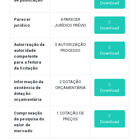
de publicação
Download
Parecer
4 PARECER
jurídico
JURÍDICO PRÉVIO
Download
Autorização da
3 AUTORIZAÇÃO
autoridade
PROCESSO
Download
competente
para a feitura
da licitação
Informação da
2 DOTAÇÃO
existência de
ORÇAMENTÁRIA
Download
dotação
orçamentária
Comprovação
1 COTAÇÃO DE
da pesquisa do
PREÇOS
Download
valor de
mercado