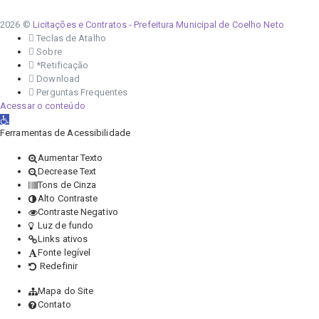
2026 ©
Licitações e Contratos - Prefeitura Municipal de Coelho Neto
Teclas de Atalho
Sobre
*Retificação
Download
Perguntas Frequentes
Acessar o conteúdo
Abrir a barra de ferramentas
Ferramentas de Acessibilidade
Aumentar Texto
Decrease Text
Tons de Cinza
Alto Contraste
Contraste Negativo
Luz de fundo
Links ativos
Fonte legível
Redefinir
Mapa do Site
Contato