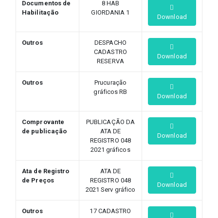
Documentos de
8 HAB
Habilitação
GIORDANIA 1
Download
Outros
DESPACHO
CADASTRO
Download
RESERVA
Outros
Prucuração
gráficos RB
Download
Comprovante
PUBLICAÇÃO DA
de publicação
ATA DE
Download
REGISTRO 048
2021 gráficos
Ata de Registro
ATA DE
de Preços
REGISTRO 048
Download
2021 Serv gráfico
Outros
17 CADASTRO