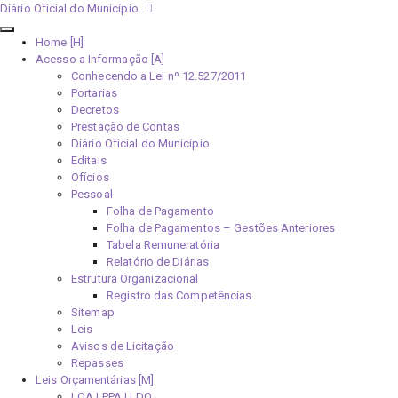
Diário Oficial do Município
Home [H]
Acesso a Informação [A]
Conhecendo a Lei nº 12.527/2011
Portarias
Decretos
Prestação de Contas
Diário Oficial do Município
Editais
Ofícios
Pessoal
Folha de Pagamento
Folha de Pagamentos – Gestões Anteriores
Tabela Remuneratória
Relatório de Diárias
Estrutura Organizacional
Registro das Competências
Sitemap
Leis
Avisos de Licitação
Repasses
Leis Orçamentárias [M]
LOA | PPA | LDO