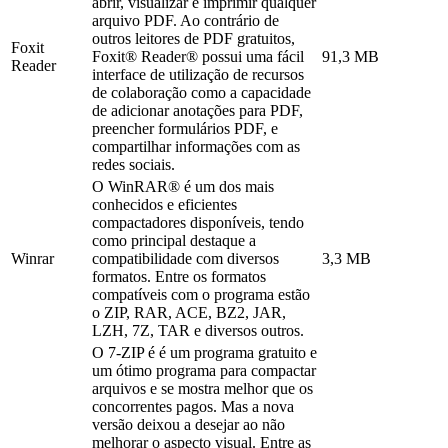
abrir, visualizar e imprimir qualquer
arquivo PDF. Ao contrário de
outros leitores de PDF gratuitos,
Foxit
Foxit® Reader® possui uma fácil
91,3 MB
Reader
interface de utilização de recursos
de colaboração como a capacidade
de adicionar anotações para PDF,
preencher formulários PDF, e
compartilhar informações com as
redes sociais.
O WinRAR® é um dos mais
conhecidos e eficientes
compactadores disponíveis, tendo
como principal destaque a
Winrar
compatibilidade com diversos
3,3 MB
formatos. Entre os formatos
compatíveis com o programa estão
o ZIP, RAR, ACE, BZ2, JAR,
LZH, 7Z, TAR e diversos outros.
O 7-ZIP é é um programa gratuito e
um ótimo programa para compactar
arquivos e se mostra melhor que os
concorrentes pagos. Mas a nova
versão deixou a desejar ao não
melhorar o aspecto visual. Entre as