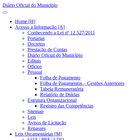
Diário Oficial do Município
Home [H]
Acesso a Informação [A]
Conhecendo a Lei nº 12.527/2011
Portarias
Decretos
Prestação de Contas
Diário Oficial do Município
Editais
Ofícios
Pessoal
Folha de Pagamento
Folha de Pagamentos – Gestões Anteriores
Tabela Remuneratória
Relatório de Diárias
Estrutura Organizacional
Registro das Competências
Sitemap
Leis
Avisos de Licitação
Repasses
Leis Orçamentárias [M]
LOA | PPA | LDO