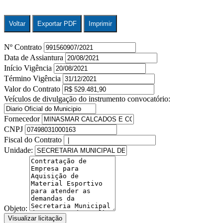
Voltar
Exportar PDF
Imprimir
Nº Contrato
Data de Assiantura
Início Vigência
Término Vigência
Valor do Contrato
Veículos de divulgação do instrumento convocatório:
Fornecedor
CNPJ
Fiscal do Contrato
Unidade:
Objeto:
Visualizar licitação