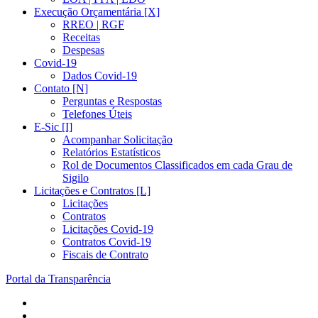
Execução Orçamentária [X]
RREO | RGF
Receitas
Despesas
Covid-19
Dados Covid-19
Contato [N]
Perguntas e Respostas
Telefones Úteis
E-Sic [I]
Acompanhar Solicitação
Relatórios Estatísticos
Rol de Documentos Classificados em cada Grau de
Sigilo
Licitações e Contratos [L]
Licitações
Contratos
Licitações Covid-19
Contratos Covid-19
Fiscais de Contrato
Portal da Transparência