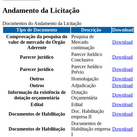
Andamento da Licitação
Documentos do Andamento da Licitação
Tipo de Documento
Descrição
Download
Comprovação da pesquisa do
Pesquisa de
valor de mercado do Órgão
Mercado
Download
Aderente
continuação
Parecer Jurídico
Parecer jurídico
Download
Conclusivo
Parecer Jurídico
Parecer jurídico
Download
Prévio
Outros
Homologação
Download
Outros
Adjudicação
Download
Informação da existência de
Dotação
Download
dotação orçamentária
Orçamentária
Edital
Edital
Download
Doc. Habilitação
Documentos de Habilitação
Download
empresa II
Documentos de
Documentos de Habilitação
Habilitação empresa
Download
I