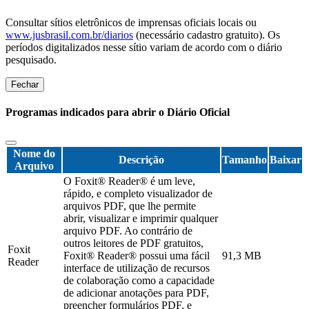
Consultar sítios eletrônicos de imprensas oficiais locais ou
www.jusbrasil.com.br/diarios
(necessário cadastro gratuito). Os
períodos digitalizados nesse sítio variam de acordo com o diário
pesquisado.
Fechar
Programas indicados para abrir o Diário Oficial
Nome do
Descrição
Tamanho
Baixar
Arquivo
O Foxit® Reader® é um leve,
rápido, e completo visualizador de
arquivos PDF, que lhe permite
abrir, visualizar e imprimir qualquer
arquivo PDF. Ao contrário de
outros leitores de PDF gratuitos,
Foxit
Foxit® Reader® possui uma fácil
91,3 MB
Reader
interface de utilização de recursos
de colaboração como a capacidade
de adicionar anotações para PDF,
preencher formulários PDF, e