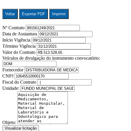
Voltar
Exportar PDF
Imprimir
Nº Contrato
Data de Assiantura
Início Vigência
Término Vigência
Valor do Contrato
Veículos de divulgação do instrumento convocatório:
Fornecedor
CNPJ
Fiscal do Contrato
Unidade:
Objeto:
Visualizar licitação