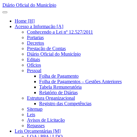
Diário Oficial do Município
Home [H]
Acesso a Informação [A]
Conhecendo a Lei nº 12.527/2011
Portarias
Decretos
Prestação de Contas
Diário Oficial do Município
Editais
Ofícios
Pessoal
Folha de Pagamento
Folha de Pagamentos – Gestões Anteriores
Tabela Remuneratória
Relatório de Diárias
Estrutura Organizacional
Registro das Competências
Sitemap
Leis
Avisos de Licitação
Repasses
Leis Orçamentárias [M]
LOA | PPA | LDO