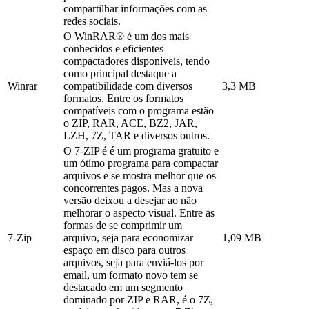
compartilhar informações com as
redes sociais.
O WinRAR® é um dos mais
conhecidos e eficientes
compactadores disponíveis, tendo
como principal destaque a
Winrar
compatibilidade com diversos
3,3 MB
formatos. Entre os formatos
compatíveis com o programa estão
o ZIP, RAR, ACE, BZ2, JAR,
LZH, 7Z, TAR e diversos outros.
O 7-ZIP é é um programa gratuito e
um ótimo programa para compactar
arquivos e se mostra melhor que os
concorrentes pagos. Mas a nova
versão deixou a desejar ao não
melhorar o aspecto visual. Entre as
formas de se comprimir um
7-Zip
arquivo, seja para economizar
1,09 MB
espaço em disco para outros
arquivos, seja para enviá-los por
email, um formato novo tem se
destacado em um segmento
dominado por ZIP e RAR, é o 7Z,