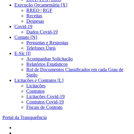
Execução Orçamentária [X]
RREO | RGF
Receitas
Despesas
Covid-19
Dados Covid-19
Contato [N]
Perguntas e Respostas
Telefones Úteis
E-Sic [I]
Acompanhar Solicitação
Relatórios Estatísticos
Rol de Documentos Classificados em cada Grau de
Sigilo
Licitações e Contratos [L]
Licitações
Contratos
Licitações Covid-19
Contratos Covid-19
Fiscais de Contrato
Portal da Transparência