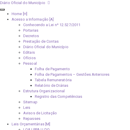
Diário Oficial do Município
Home [H]
Acesso a Informação [A]
Conhecendo a Lei nº 12.527/2011
Portarias
Decretos
Prestação de Contas
Diário Oficial do Município
Editais
Ofícios
Pessoal
Folha de Pagamento
Folha de Pagamentos – Gestões Anteriores
Tabela Remuneratória
Relatório de Diárias
Estrutura Organizacional
Registro das Competências
Sitemap
Leis
Avisos de Licitação
Repasses
Leis Orçamentárias [M]
LOA | PPA | LDO