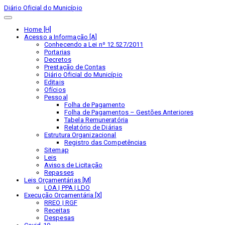
Diário Oficial do Município
Home [H]
Acesso a Informação [A]
Conhecendo a Lei nº 12.527/2011
Portarias
Decretos
Prestação de Contas
Diário Oficial do Município
Editais
Ofícios
Pessoal
Folha de Pagamento
Folha de Pagamentos – Gestões Anteriores
Tabela Remuneratória
Relatório de Diárias
Estrutura Organizacional
Registro das Competências
Sitemap
Leis
Avisos de Licitação
Repasses
Leis Orçamentárias [M]
LOA | PPA | LDO
Execução Orçamentária [X]
RREO | RGF
Receitas
Despesas