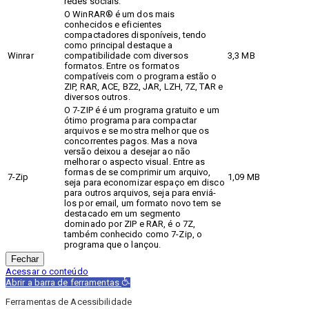
redes sociais.
O WinRAR® é um dos mais
conhecidos e eficientes
compactadores disponíveis, tendo
como principal destaque a
Winrar
compatibilidade com diversos
3,3 MB
formatos. Entre os formatos
compatíveis com o programa estão o
ZIP, RAR, ACE, BZ2, JAR, LZH, 7Z, TAR e
diversos outros.
O 7-ZIP é é um programa gratuito e um
ótimo programa para compactar
arquivos e se mostra melhor que os
concorrentes pagos. Mas a nova
versão deixou a desejar ao não
melhorar o aspecto visual. Entre as
formas de se comprimir um arquivo,
7-Zip
1,09 MB
seja para economizar espaço em disco
para outros arquivos, seja para enviá-
los por email, um formato novo tem se
destacado em um segmento
dominado por ZIP e RAR, é o 7Z,
também conhecido como 7-Zip, o
programa que o lançou.
Fechar
Acessar o conteúdo
Abrir a barra de ferramentas
Ferramentas de Acessibilidade