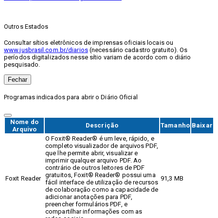
Outros Estados
Consultar sítios eletrônicos de imprensas oficiais locais ou
www.jusbrasil.com.br/diarios
(necessário cadastro gratuito). Os
períodos digitalizados nesse sítio variam de acordo com o diário
pesquisado.
Fechar
Programas indicados para abrir o Diário Oficial
Nome do
Descrição
Tamanho
Baixar
Arquivo
O Foxit® Reader® é um leve, rápido, e
completo visualizador de arquivos PDF,
que lhe permite abrir, visualizar e
imprimir qualquer arquivo PDF. Ao
contrário de outros leitores de PDF
gratuitos, Foxit® Reader® possui uma
Foxit Reader
91,3 MB
fácil interface de utilização de recursos
de colaboração como a capacidade de
adicionar anotações para PDF,
preencher formulários PDF, e
compartilhar informações com as