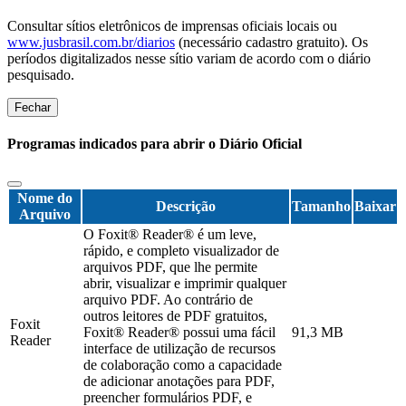
Consultar sítios eletrônicos de imprensas oficiais locais ou
www.jusbrasil.com.br/diarios
(necessário cadastro gratuito). Os
períodos digitalizados nesse sítio variam de acordo com o diário
pesquisado.
Fechar
Programas indicados para abrir o Diário Oficial
Nome do
Descrição
Tamanho
Baixar
Arquivo
O Foxit® Reader® é um leve,
rápido, e completo visualizador de
arquivos PDF, que lhe permite
abrir, visualizar e imprimir qualquer
arquivo PDF. Ao contrário de
outros leitores de PDF gratuitos,
Foxit
Foxit® Reader® possui uma fácil
91,3 MB
Reader
interface de utilização de recursos
de colaboração como a capacidade
de adicionar anotações para PDF,
preencher formulários PDF, e