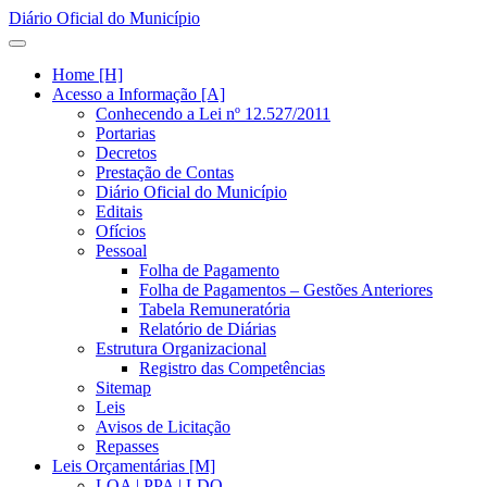
Diário Oficial do Município
Home [H]
Acesso a Informação [A]
Conhecendo a Lei nº 12.527/2011
Portarias
Decretos
Prestação de Contas
Diário Oficial do Município
Editais
Ofícios
Pessoal
Folha de Pagamento
Folha de Pagamentos – Gestões Anteriores
Tabela Remuneratória
Relatório de Diárias
Estrutura Organizacional
Registro das Competências
Sitemap
Leis
Avisos de Licitação
Repasses
Leis Orçamentárias [M]
LOA | PPA | LDO