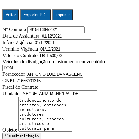
Voltar
Exportar PDF
Imprimir
Nº Contrato
Data de Assiantura
Início Vigência
Término Vigência
Valor do Contrato
Veículos de divulgação do instrumento convocatório:
Fornecedor
CNPJ
Fiscal do Contrato
Unidade:
Objeto:
Visualizar licitação