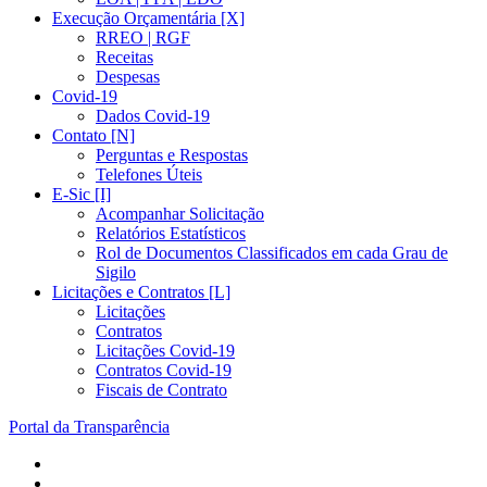
Execução Orçamentária [X]
RREO | RGF
Receitas
Despesas
Covid-19
Dados Covid-19
Contato [N]
Perguntas e Respostas
Telefones Úteis
E-Sic [I]
Acompanhar Solicitação
Relatórios Estatísticos
Rol de Documentos Classificados em cada Grau de
Sigilo
Licitações e Contratos [L]
Licitações
Contratos
Licitações Covid-19
Contratos Covid-19
Fiscais de Contrato
Portal da Transparência