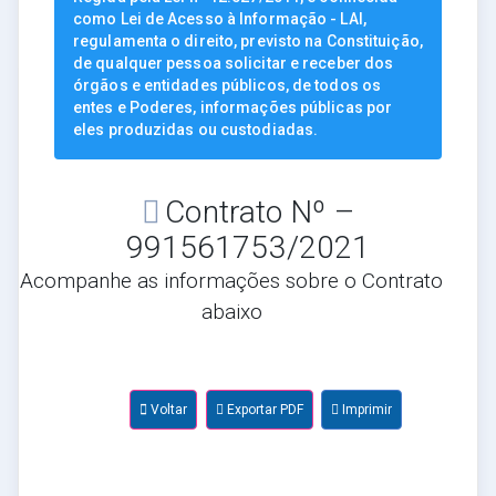
como Lei de Acesso à Informação - LAI,
regulamenta o direito, previsto na Constituição,
de qualquer pessoa solicitar e receber dos
órgãos e entidades públicos, de todos os
entes e Poderes, informações públicas por
eles produzidas ou custodiadas.
Contrato Nº –
991561753/2021
Acompanhe as informações sobre o Contrato
abaixo
Voltar
Exportar PDF
Imprimir