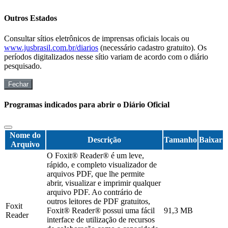
Outros Estados
Consultar sítios eletrônicos de imprensas oficiais locais ou
www.jusbrasil.com.br/diarios
(necessário cadastro gratuito). Os
períodos digitalizados nesse sítio variam de acordo com o diário
pesquisado.
Fechar
Programas indicados para abrir o Diário Oficial
Nome do
Descrição
Tamanho
Baixar
Arquivo
O Foxit® Reader® é um leve,
rápido, e completo visualizador de
arquivos PDF, que lhe permite
abrir, visualizar e imprimir qualquer
arquivo PDF. Ao contrário de
outros leitores de PDF gratuitos,
Foxit
Foxit® Reader® possui uma fácil
91,3 MB
Reader
interface de utilização de recursos