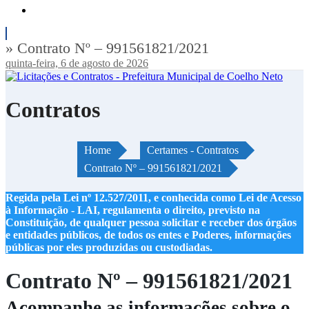
» Contrato Nº – 991561821/2021
quinta-feira, 6 de agosto de 2026
Contratos
Home
Certames - Contratos
Contrato Nº – 991561821/2021
Regida pela Lei nº 12.527/2011, e conhecida como Lei de Acesso
à Informação - LAI, regulamenta o direito, previsto na
Constituição, de qualquer pessoa solicitar e receber dos órgãos
e entidades públicos, de todos os entes e Poderes, informações
públicas por eles produzidas ou custodiadas.
Contrato Nº – 991561821/2021
Acompanhe as informações sobre o