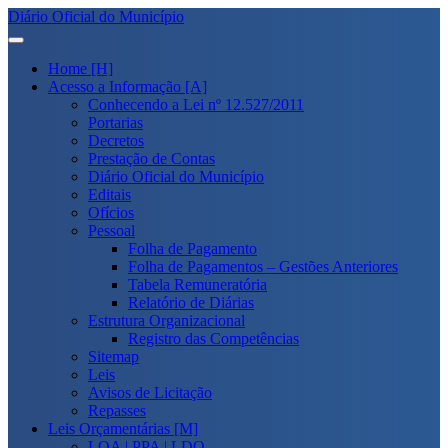
Diário Oficial do Município
Home [H]
Acesso a Informação [A]
Conhecendo a Lei nº 12.527/2011
Portarias
Decretos
Prestação de Contas
Diário Oficial do Município
Editais
Ofícios
Pessoal
Folha de Pagamento
Folha de Pagamentos – Gestões Anteriores
Tabela Remuneratória
Relatório de Diárias
Estrutura Organizacional
Registro das Competências
Sitemap
Leis
Avisos de Licitação
Repasses
Leis Orçamentárias [M]
LOA | PPA | LDO