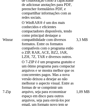
de colaboração como a capacidade
de adicionar anotações para PDF,
preencher formulários PDF, e
compartilhar informações com as
redes sociais.
O WinRAR® é um dos mais
conhecidos e eficientes
compactadores disponíveis, tendo
como principal destaque a
Winrar
compatibilidade com diversos
3,3 MB
formatos. Entre os formatos
compatíveis com o programa estão
o ZIP, RAR, ACE, BZ2, JAR,
LZH, 7Z, TAR e diversos outros.
O 7-ZIP é é um programa gratuito e
um ótimo programa para compactar
arquivos e se mostra melhor que os
concorrentes pagos. Mas a nova
versão deixou a desejar ao não
melhorar o aspecto visual. Entre as
formas de se comprimir um
7-Zip
arquivo, seja para economizar
1,09 MB
espaço em disco para outros
arquivos, seja para enviá-los por
email, um formato novo tem se