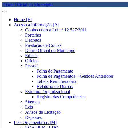
Diário Oficial do Município
Home [H]
Acesso a Informação [A]
Conhecendo a Lei nº 12.527/2011
Portarias
Decretos
Prestação de Contas
Diário Oficial do Município
Editais
Ofícios
Pessoal
Folha de Pagamento
Folha de Pagamentos – Gestões Anteriores
Tabela Remuneratória
Relatório de Diárias
Estrutura Organizacional
Registro das Competências
Sitemap
Leis
Avisos de Licitação
Repasses
Leis Orçamentárias [M]
LOA | PPA | LDO