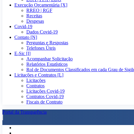
Execução Orçamentária [X]
RREO | RGF
Receitas
Despesas
Covid-19
Dados Covid-19
Contato [N]
Perguntas e Respostas
Telefones Úteis
E-Sic [I]
Acompanhar Solicitação
Relatórios Estatísticos
Rol de Documentos Classificados em cada Grau de Sigil
Licitações e Contratos [L]
Licitações
Contratos
Licitações Covid-19
Contratos Covid-19
Fiscais de Contrato
Portal da Transparência