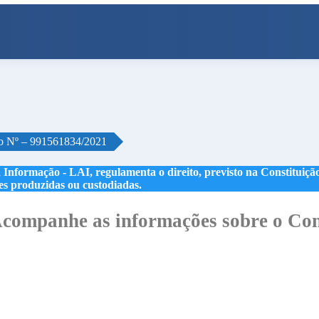
o Nº – 991561834/2021
 Informação - LAI, regulamenta o direito, previsto na Constituição,
les produzidas ou custodiadas.
companhe as informações sobre o Con