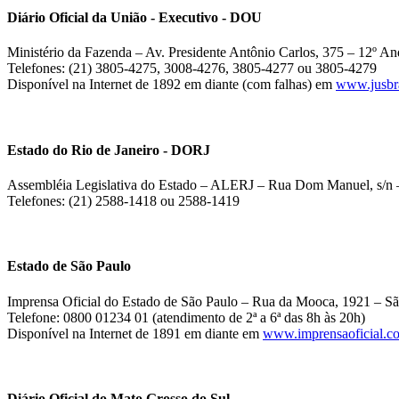
Diário Oficial da União - Executivo - DOU
Ministério da Fazenda – Av. Presidente Antônio Carlos, 375 – 12º And
Telefones: (21) 3805-4275, 3008-4276, 3805-4277 ou 3805-4279
Disponível na Internet de 1892 em diante (com falhas) em
www.jusbra
Estado do Rio de Janeiro - DORJ
Assembléia Legislativa do Estado – ALERJ – Rua Dom Manuel, s/n –
Telefones: (21) 2588-1418 ou 2588-1419
Estado de São Paulo
Imprensa Oficial do Estado de São Paulo – Rua da Mooca, 1921 – Sã
Telefone: 0800 01234 01 (atendimento de 2ª a 6ª das 8h às 20h)
Disponível na Internet de 1891 em diante em
www.imprensaoficial.c
Diário Oficial do Mato Grosso do Sul