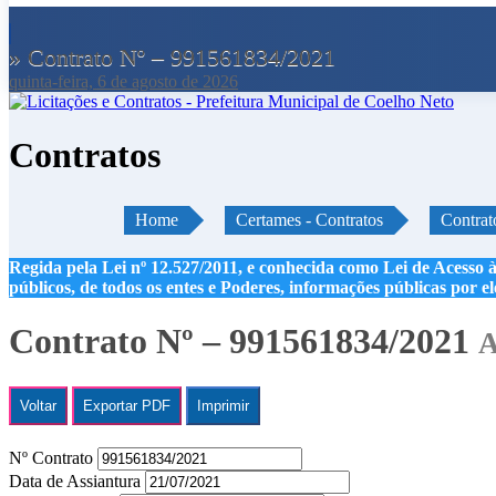
» Contrato Nº – 991561834/2021
quinta-feira, 6 de agosto de 2026
Contratos
Home
Certames - Contratos
Contrat
Regida pela Lei nº 12.527/2011, e conhecida como Lei de Acesso à
públicos, de todos os entes e Poderes, informações públicas por e
Contrato Nº – 991561834/2021
A
Voltar
Exportar PDF
Imprimir
Nº Contrato
Data de Assiantura