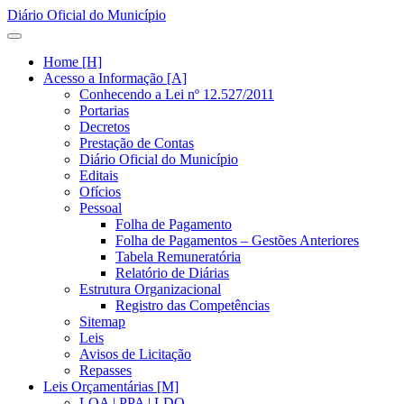
Diário Oficial do Município
Home [H]
Acesso a Informação [A]
Conhecendo a Lei nº 12.527/2011
Portarias
Decretos
Prestação de Contas
Diário Oficial do Município
Editais
Ofícios
Pessoal
Folha de Pagamento
Folha de Pagamentos – Gestões Anteriores
Tabela Remuneratória
Relatório de Diárias
Estrutura Organizacional
Registro das Competências
Sitemap
Leis
Avisos de Licitação
Repasses
Leis Orçamentárias [M]
LOA | PPA | LDO