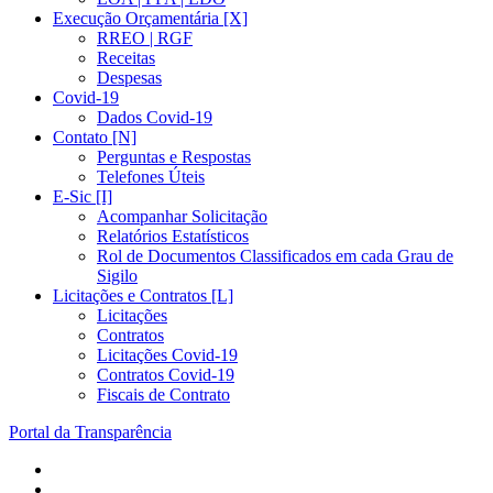
Execução Orçamentária [X]
RREO | RGF
Receitas
Despesas
Covid-19
Dados Covid-19
Contato [N]
Perguntas e Respostas
Telefones Úteis
E-Sic [I]
Acompanhar Solicitação
Relatórios Estatísticos
Rol de Documentos Classificados em cada Grau de
Sigilo
Licitações e Contratos [L]
Licitações
Contratos
Licitações Covid-19
Contratos Covid-19
Fiscais de Contrato
Portal da Transparência