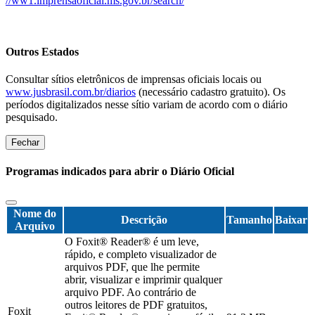
//ww1.imprensaoficial.ms.gov.br/search/
Outros Estados
Consultar sítios eletrônicos de imprensas oficiais locais ou
www.jusbrasil.com.br/diarios
(necessário cadastro gratuito). Os
períodos digitalizados nesse sítio variam de acordo com o diário
pesquisado.
Fechar
Programas indicados para abrir o Diário Oficial
Nome do
Descrição
Tamanho
Baixar
Arquivo
O Foxit® Reader® é um leve,
rápido, e completo visualizador de
arquivos PDF, que lhe permite
abrir, visualizar e imprimir qualquer
arquivo PDF. Ao contrário de
outros leitores de PDF gratuitos,
Foxit