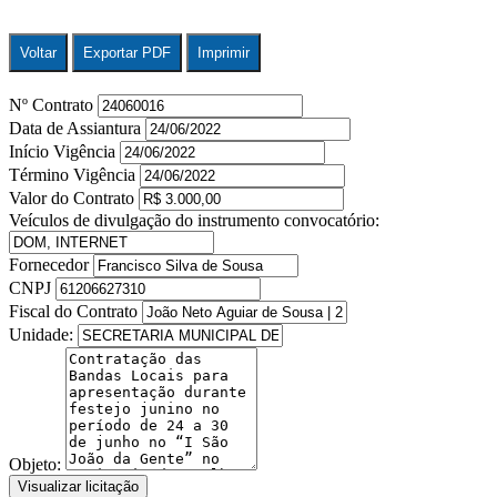
Voltar
Exportar PDF
Imprimir
Nº Contrato
Data de Assiantura
Início Vigência
Término Vigência
Valor do Contrato
Veículos de divulgação do instrumento convocatório:
Fornecedor
CNPJ
Fiscal do Contrato
Unidade:
Objeto:
Visualizar licitação