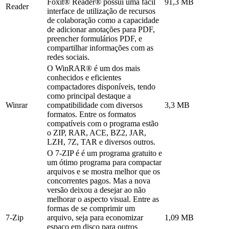
Foxit® Reader® possui uma fácil
91,3 MB
Reader
interface de utilização de recursos
de colaboração como a capacidade
de adicionar anotações para PDF,
preencher formulários PDF, e
compartilhar informações com as
redes sociais.
O WinRAR® é um dos mais
conhecidos e eficientes
compactadores disponíveis, tendo
como principal destaque a
Winrar
compatibilidade com diversos
3,3 MB
formatos. Entre os formatos
compatíveis com o programa estão
o ZIP, RAR, ACE, BZ2, JAR,
LZH, 7Z, TAR e diversos outros.
O 7-ZIP é é um programa gratuito e
um ótimo programa para compactar
arquivos e se mostra melhor que os
concorrentes pagos. Mas a nova
versão deixou a desejar ao não
melhorar o aspecto visual. Entre as
formas de se comprimir um
7-Zip
arquivo, seja para economizar
1,09 MB
espaço em disco para outros