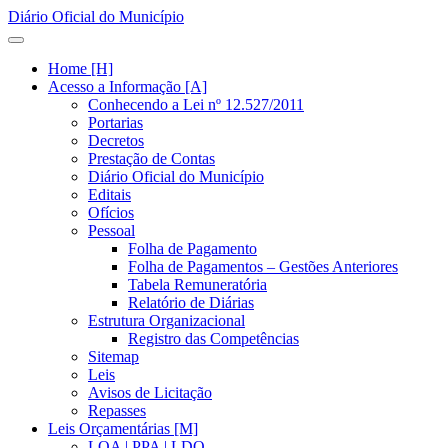
Diário Oficial do Município
Home [H]
Acesso a Informação [A]
Conhecendo a Lei nº 12.527/2011
Portarias
Decretos
Prestação de Contas
Diário Oficial do Município
Editais
Ofícios
Pessoal
Folha de Pagamento
Folha de Pagamentos – Gestões Anteriores
Tabela Remuneratória
Relatório de Diárias
Estrutura Organizacional
Registro das Competências
Sitemap
Leis
Avisos de Licitação
Repasses
Leis Orçamentárias [M]
LOA | PPA | LDO