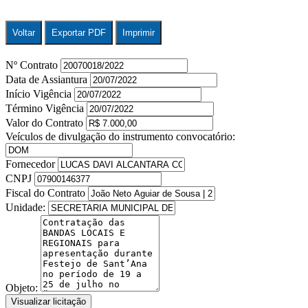
Voltar
Exportar PDF
Imprimir
Nº Contrato
Data de Assiantura
Início Vigência
Término Vigência
Valor do Contrato
Veículos de divulgação do instrumento convocatório:
Fornecedor
CNPJ
Fiscal do Contrato
Unidade:
Objeto:
Visualizar licitação