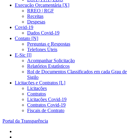
Execução Orçamentária [X]
RREO | RGF
Receitas
Despesas
Covid-19
Dados Covid-19
Contato [N]
Perguntas e Respostas
Telefones Úteis
E-Sic [I]
Acompanhar Solicitação
Relatórios Estatísticos
Rol de Documentos Classificados em cada Grau de
Sigilo
Licitações e Contratos [L]
Licitações
Contratos
Licitações Covid-19
Contratos Covid-19
Fiscais de Contrato
Portal da Transparência