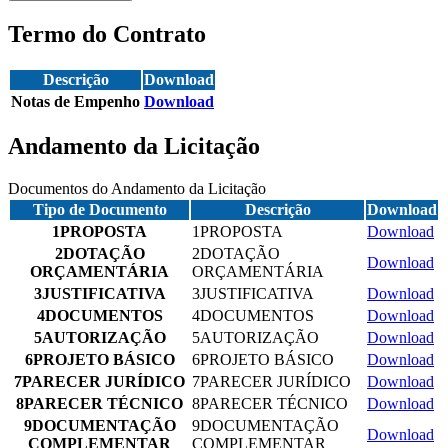
Termo do Contrato
Descrição
Download
Notas de Empenho
Download
Andamento da Licitação
Documentos do Andamento da Licitação
Tipo de Documento
Descrição
Download
1PROPOSTA
1PROPOSTA
Download
2DOTAÇÃO
2DOTAÇÃO
Download
ORÇAMENTÁRIA
ORÇAMENTÁRIA
3JUSTIFICATIVA
3JUSTIFICATIVA
Download
4DOCUMENTOS
4DOCUMENTOS
Download
5AUTORIZAÇÃO
5AUTORIZAÇÃO
Download
6PROJETO BÁSICO
6PROJETO BÁSICO
Download
7PARECER JURÍDICO
7PARECER JURÍDICO
Download
8PARECER TÉCNICO
8PARECER TÉCNICO
Download
9DOCUMENTAÇÃO
9DOCUMENTAÇÃO
Download
COMPLEMENTAR
COMPLEMENTAR