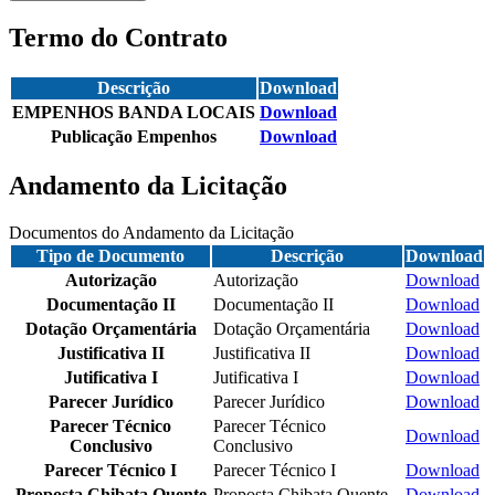
Termo do Contrato
Descrição
Download
EMPENHOS BANDA LOCAIS
Download
Publicação Empenhos
Download
Andamento da Licitação
Documentos do Andamento da Licitação
Tipo de Documento
Descrição
Download
Autorização
Autorização
Download
Documentação II
Documentação II
Download
Dotação Orçamentária
Dotação Orçamentária
Download
Justificativa II
Justificativa II
Download
Jutificativa I
Jutificativa I
Download
Parecer Jurídico
Parecer Jurídico
Download
Parecer Técnico
Parecer Técnico
Download
Conclusivo
Conclusivo
Parecer Técnico I
Parecer Técnico I
Download
Proposta Chibata Quente
Proposta Chibata Quente
Download