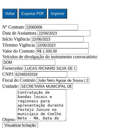
Voltar
Exportar PDF
Imprimir
Nº Contrato
Data de Assiantura
Início Vigência
Término Vigência
Valor do Contrato
Veículos de divulgação do instrumento convocatório:
Fornecedor
CNPJ
Fiscal do Contrato
Unidade:
Objeto:
Visualizar licitação