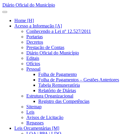
Diário Oficial do Município
Home [H]
Acesso a Informação [A]
Conhecendo a Lei nº 12.527/2011
Portarias
Decretos
Prestação de Contas
Diário Oficial do Município
Editais
Ofícios
Pessoal
Folha de Pagamento
Folha de Pagamentos – Gestões Anteriores
Tabela Remuneratória
Relatório de Diárias
Estrutura Organizacional
Registro das Competências
Sitemap
Leis
Avisos de Licitação
Repasses
Leis Orçamentárias [M]
LOA | PPA | LDO