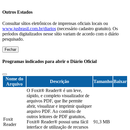
Outros Estados
Consultar sítios eletrônicos de imprensas oficiais locais ou
www.jusbrasil.com.br/diarios
(necessário cadastro gratuito). Os
períodos digitalizados nesse sítio variam de acordo com o diário
pesquisado.
Fechar
Programas indicados para abrir o Diário Oficial
Nome do
Descrição
Tamanho
Baixar
Arquivo
O Foxit® Reader® é um leve,
rápido, e completo visualizador de
arquivos PDF, que lhe permite
abrir, visualizar e imprimir qualquer
arquivo PDF. Ao contrário de
outros leitores de PDF gratuitos,
Foxit
Foxit® Reader® possui uma fácil
91,3 MB
Reader
interface de utilização de recursos