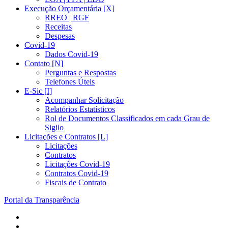
Execução Orçamentária [X]
RREO | RGF
Receitas
Despesas
Covid-19
Dados Covid-19
Contato [N]
Perguntas e Respostas
Telefones Úteis
E-Sic [I]
Acompanhar Solicitação
Relatórios Estatísticos
Rol de Documentos Classificados em cada Grau de
Sigilo
Licitações e Contratos [L]
Licitações
Contratos
Licitações Covid-19
Contratos Covid-19
Fiscais de Contrato
Portal da Transparência