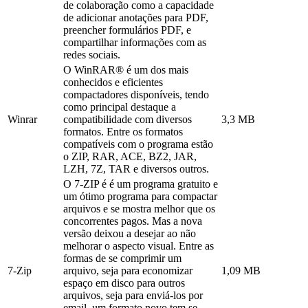
de colaboração como a capacidade
de adicionar anotações para PDF,
preencher formulários PDF, e
compartilhar informações com as
redes sociais.
O WinRAR® é um dos mais
conhecidos e eficientes
compactadores disponíveis, tendo
como principal destaque a
Winrar
compatibilidade com diversos
3,3 MB
formatos. Entre os formatos
compatíveis com o programa estão
o ZIP, RAR, ACE, BZ2, JAR,
LZH, 7Z, TAR e diversos outros.
O 7-ZIP é é um programa gratuito e
um ótimo programa para compactar
arquivos e se mostra melhor que os
concorrentes pagos. Mas a nova
versão deixou a desejar ao não
melhorar o aspecto visual. Entre as
formas de se comprimir um
7-Zip
arquivo, seja para economizar
1,09 MB
espaço em disco para outros
arquivos, seja para enviá-los por
email, um formato novo tem se