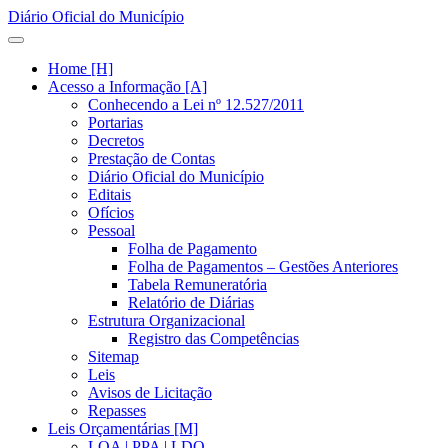
Diário Oficial do Município
Home [H]
Acesso a Informação [A]
Conhecendo a Lei nº 12.527/2011
Portarias
Decretos
Prestação de Contas
Diário Oficial do Município
Editais
Ofícios
Pessoal
Folha de Pagamento
Folha de Pagamentos – Gestões Anteriores
Tabela Remuneratória
Relatório de Diárias
Estrutura Organizacional
Registro das Competências
Sitemap
Leis
Avisos de Licitação
Repasses
Leis Orçamentárias [M]
LOA | PPA | LDO