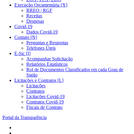
Execução Orçamentária [X]
RREO | RGF
Receitas
Despesas
Covid-19
Dados Covid-19
Contato [N]
Perguntas e Respostas
Telefones Úteis
E-Sic [I]
Acompanhar Solicitação
Relatórios Estatísticos
Rol de Documentos Classificados em cada Grau de
Sigilo
Licitações e Contratos [L]
Licitações
Contratos
Licitações Covid-19
Contratos Covid-19
Fiscais de Contrato
Portal da Transparência