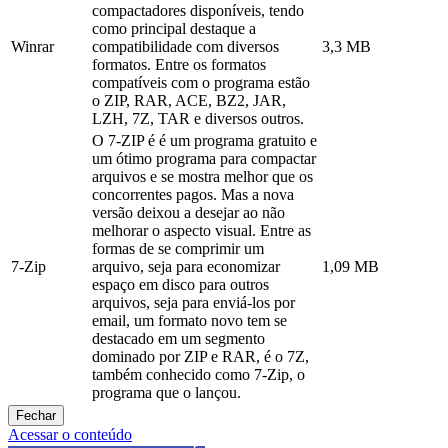
compactadores disponíveis, tendo
como principal destaque a
Winrar
compatibilidade com diversos
3,3 MB
formatos. Entre os formatos
compatíveis com o programa estão
o ZIP, RAR, ACE, BZ2, JAR,
LZH, 7Z, TAR e diversos outros.
O 7-ZIP é é um programa gratuito e
um ótimo programa para compactar
arquivos e se mostra melhor que os
concorrentes pagos. Mas a nova
versão deixou a desejar ao não
melhorar o aspecto visual. Entre as
formas de se comprimir um
7-Zip
arquivo, seja para economizar
1,09 MB
espaço em disco para outros
arquivos, seja para enviá-los por
email, um formato novo tem se
destacado em um segmento
dominado por ZIP e RAR, é o 7Z,
também conhecido como 7-Zip, o
programa que o lançou.
Fechar
Acessar o conteúdo