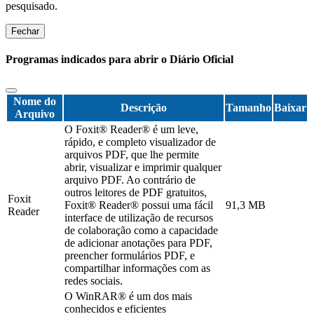
pesquisado.
Fechar
Programas indicados para abrir o Diário Oficial
Nome do
Descrição
Tamanho
Baixar
Arquivo
O Foxit® Reader® é um leve,
rápido, e completo visualizador de
arquivos PDF, que lhe permite
abrir, visualizar e imprimir qualquer
arquivo PDF. Ao contrário de
outros leitores de PDF gratuitos,
Foxit
Foxit® Reader® possui uma fácil
91,3 MB
Reader
interface de utilização de recursos
de colaboração como a capacidade
de adicionar anotações para PDF,
preencher formulários PDF, e
compartilhar informações com as
redes sociais.
O WinRAR® é um dos mais
conhecidos e eficientes