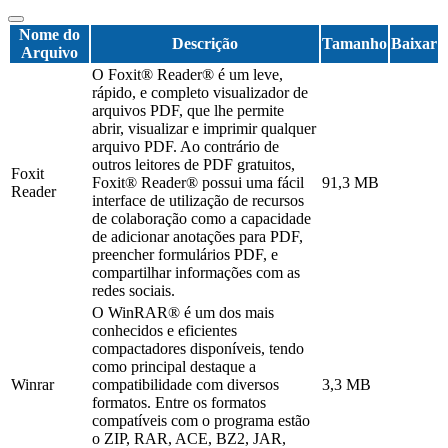
Nome do
Descrição
Tamanho
Baixar
Arquivo
O Foxit® Reader® é um leve,
rápido, e completo visualizador de
arquivos PDF, que lhe permite
abrir, visualizar e imprimir qualquer
arquivo PDF. Ao contrário de
outros leitores de PDF gratuitos,
Foxit
Foxit® Reader® possui uma fácil
91,3 MB
Reader
interface de utilização de recursos
de colaboração como a capacidade
de adicionar anotações para PDF,
preencher formulários PDF, e
compartilhar informações com as
redes sociais.
O WinRAR® é um dos mais
conhecidos e eficientes
compactadores disponíveis, tendo
como principal destaque a
Winrar
compatibilidade com diversos
3,3 MB
formatos. Entre os formatos
compatíveis com o programa estão
o ZIP, RAR, ACE, BZ2, JAR,