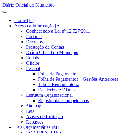
Diário Oficial do Município
Home [H]
Acesso a Informação [A]
Conhecendo a Lei nº 12.527/2011
Portarias
Decretos
Prestação de Contas
Diário Oficial do Município
Editais
Ofícios
Pessoal
Folha de Pagamento
Folha de Pagamentos – Gestões Anteriores
Tabela Remuneratória
Relatório de Diárias
Estrutura Organizacional
Registro das Competências
Sitemap
Leis
Avisos de Licitação
Repasses
Leis Orçamentárias [M]
LOA | PPA | LDO