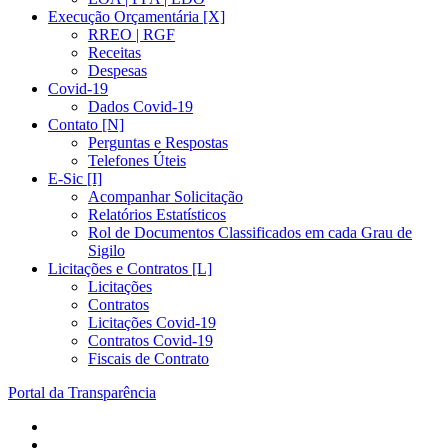
Execução Orçamentária [X]
RREO | RGF
Receitas
Despesas
Covid-19
Dados Covid-19
Contato [N]
Perguntas e Respostas
Telefones Úteis
E-Sic [I]
Acompanhar Solicitação
Relatórios Estatísticos
Rol de Documentos Classificados em cada Grau de
Sigilo
Licitações e Contratos [L]
Licitações
Contratos
Licitações Covid-19
Contratos Covid-19
Fiscais de Contrato
Portal da Transparência