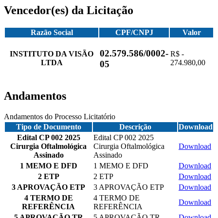
Vencedor(es) da Licitação
Razão Social
CPF/CNPJ
Valor
02.579.586/0002-
INSTITUTO DA VISÃO
R$ -
LTDA
274.980,00
05
Andamentos
Andamentos do Processo Licitatório
Tipo de Documento
Descrição
Download
Edital CP 002 2025
Edital CP 002 2025
Cirurgia Oftalmológica
Cirurgia Oftalmológica
Download
Assinado
Assinado
1 MEMO E DFD
1 MEMO E DFD
Download
2 ETP
2 ETP
Download
3 APROVAÇÃO ETP
3 APROVAÇÃO ETP
Download
4 TERMO DE
4 TERMO DE
Download
REFERÊNCIA
REFERÊNCIA
5 APROVAÇÃO TR
5 APROVAÇÃO TR
Download