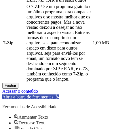
LZH, 7Z, TAR e diversos outros.
O 7-ZIP é é um programa gratuito e
um ótimo programa para compactar
arquivos e se mostra melhor que os
concorrentes pagos. Mas a nova
versão deixou a desejar ao não
melhorar o aspecto visual. Entre as
formas de se comprimir um
7-Zip
arquivo, seja para economizar
1,09 MB
espaço em disco para outros
arquivos, seja para enviá-los por
email, um formato novo tem se
destacado em um segmento
dominado por ZIP e RAR, é o 7Z,
também conhecido como 7-Zip, o
programa que o lançou.
Fechar
Acessar o conteúdo
Abrir a barra de ferramentas
Ferramentas de Acessibilidade
Aumentar Texto
Decrease Text
Tons de Cinza