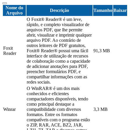
Nome do
Descrição
Tamanho
Baixar
Arquivo
O Foxit® Reader® é um leve,
rápido, e completo visualizador de
arquivos PDF, que lhe permite
abrir, visualizar e imprimir qualquer
arquivo PDF. Ao contrário de
outros leitores de PDF gratuitos,
Foxit
Foxit® Reader® possui uma fácil
91,3 MB
Reader
interface de utilização de recursos
de colaboração como a capacidade
de adicionar anotações para PDF,
preencher formulários PDF, e
compartilhar informações com as
redes sociais.
O WinRAR® é um dos mais
conhecidos e eficientes
compactadores disponíveis, tendo
como principal destaque a
Winrar
compatibilidade com diversos
3,3 MB
formatos. Entre os formatos
compatíveis com o programa estão
o ZIP, RAR, ACE, BZ2, JAR,