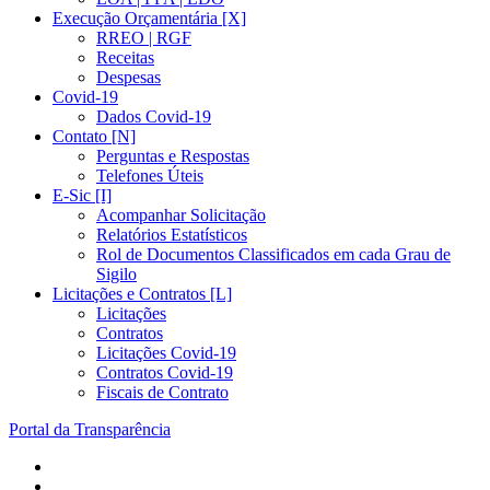
Execução Orçamentária [X]
RREO | RGF
Receitas
Despesas
Covid-19
Dados Covid-19
Contato [N]
Perguntas e Respostas
Telefones Úteis
E-Sic [I]
Acompanhar Solicitação
Relatórios Estatísticos
Rol de Documentos Classificados em cada Grau de
Sigilo
Licitações e Contratos [L]
Licitações
Contratos
Licitações Covid-19
Contratos Covid-19
Fiscais de Contrato
Portal da Transparência