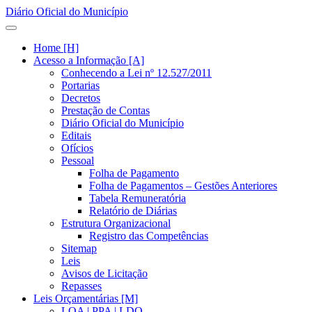
Diário Oficial do Município
Home [H]
Acesso a Informação [A]
Conhecendo a Lei nº 12.527/2011
Portarias
Decretos
Prestação de Contas
Diário Oficial do Município
Editais
Ofícios
Pessoal
Folha de Pagamento
Folha de Pagamentos – Gestões Anteriores
Tabela Remuneratória
Relatório de Diárias
Estrutura Organizacional
Registro das Competências
Sitemap
Leis
Avisos de Licitação
Repasses
Leis Orçamentárias [M]
LOA | PPA | LDO