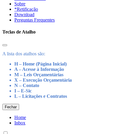
Sobre
*Retificação
Download
Perguntas Frequentes
Teclas de Atalho
A lista dos atalhos são:
H – Home (Página Inicial)
A – Acesse à Informação
M – Leis Orçamentárias
X – Execução Orçamentária
N – Contato
I – E-Sic
L – Licitações e Contratos
Fechar
Home
Inbox