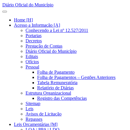
Diário Oficial do Município
Home [H]
Acesso a Informação [A]
Conhecendo a Lei nº 12.527/2011
Portarias
Decretos
Prestação de Contas
Diário Oficial do Município
Editais
Ofícios
Pessoal
Folha de Pagamento
Folha de Pagamentos – Gestões Anteriores
Tabela Remuneratória
Relatório de Diárias
Estrutura Organizacional
Registro das Competências
Sitemap
Leis
Avisos de Licitação
Repasses
Leis Orçamentárias [M]
LOA | PPA | LDO