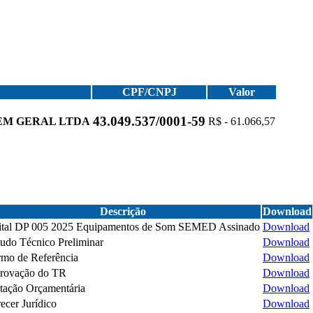
CPF/CNPJ
Valor
43.049.537/0001-59
EM GERAL LTDA
R$ - 61.066,57
Descrição
Download
ital DP 005 2025 Equipamentos de Som SEMED Assinado
Download
tudo Técnico Preliminar
Download
rmo de Referência
Download
rovação do TR
Download
tação Orçamentária
Download
ecer Jurídico
Download