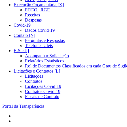
Execução Orçamentária [X]
RREO | RGF
Receitas
Despesas
Covid-19
Dados Covid-19
Contato [N]
Perguntas e Respostas
Telefones Úteis
E-Sic [I]
Acompanhar Solicitação
Relatórios Estatísticos
Rol de Documentos Classificados em cada Grau de Sigil
Licitações e Contratos [L]
Licitações
Contratos
Licitações Covid-19
Contratos Covid-19
Fiscais de Contrato
Portal da Transparência