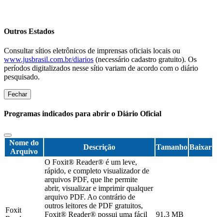
Outros Estados
Consultar sítios eletrônicos de imprensas oficiais locais ou
www.jusbrasil.com.br/diarios
(necessário cadastro gratuito). Os
períodos digitalizados nesse sítio variam de acordo com o diário
pesquisado.
Fechar
Programas indicados para abrir o Diário Oficial
Nome do
Descrição
Tamanho
Baixar
Arquivo
O Foxit® Reader® é um leve,
rápido, e completo visualizador de
arquivos PDF, que lhe permite
abrir, visualizar e imprimir qualquer
arquivo PDF. Ao contrário de
outros leitores de PDF gratuitos,
Foxit
Foxit® Reader® possui uma fácil
91,3 MB