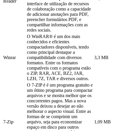
Reader
interface de utilização de recursos
de colaboração como a capacidade
de adicionar anotações para PDF,
preencher formulários PDF, e
compartilhar informações com as
redes sociais.
O WinRAR® é um dos mais
conhecidos e eficientes
compactadores disponíveis, tendo
como principal destaque a
Winrar
compatibilidade com diversos
3,3 MB
formatos. Entre os formatos
compatíveis com o programa estão
o ZIP, RAR, ACE, BZ2, JAR,
LZH, 7Z, TAR e diversos outros.
O 7-ZIP é é um programa gratuito e
um ótimo programa para compactar
arquivos e se mostra melhor que os
concorrentes pagos. Mas a nova
versão deixou a desejar ao não
melhorar o aspecto visual. Entre as
formas de se comprimir um
7-Zip
arquivo, seja para economizar
1,09 MB
espaço em disco para outros