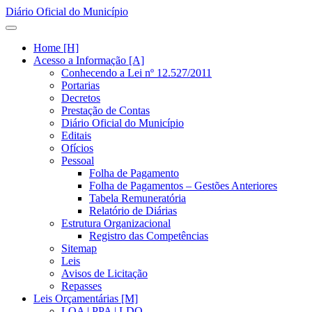
Diário Oficial do Município
Home [H]
Acesso a Informação [A]
Conhecendo a Lei nº 12.527/2011
Portarias
Decretos
Prestação de Contas
Diário Oficial do Município
Editais
Ofícios
Pessoal
Folha de Pagamento
Folha de Pagamentos – Gestões Anteriores
Tabela Remuneratória
Relatório de Diárias
Estrutura Organizacional
Registro das Competências
Sitemap
Leis
Avisos de Licitação
Repasses
Leis Orçamentárias [M]
LOA | PPA | LDO