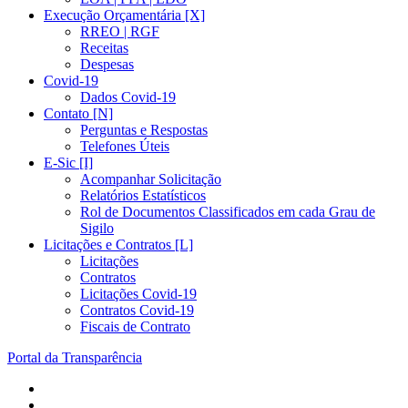
Execução Orçamentária [X]
RREO | RGF
Receitas
Despesas
Covid-19
Dados Covid-19
Contato [N]
Perguntas e Respostas
Telefones Úteis
E-Sic [I]
Acompanhar Solicitação
Relatórios Estatísticos
Rol de Documentos Classificados em cada Grau de
Sigilo
Licitações e Contratos [L]
Licitações
Contratos
Licitações Covid-19
Contratos Covid-19
Fiscais de Contrato
Portal da Transparência