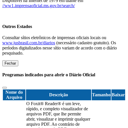
Disponível na Internet de 1979 em diante em
//ww1.imprensaoficial.ms.gov.br/search/
Outros Estados
Consultar sítios eletrônicos de imprensas oficiais locais ou
www.jusbrasil.com.br/diarios
(necessário cadastro gratuito). Os
períodos digitalizados nesse sítio variam de acordo com o diário
pesquisado.
Fechar
Programas indicados para abrir o Diário Oficial
Nome do
Descrição
Tamanho
Baixar
Arquivo
O Foxit® Reader® é um leve,
rápido, e completo visualizador de
arquivos PDF, que lhe permite
abrir, visualizar e imprimir qualquer
arquivo PDF. Ao contrário de