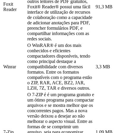
outros leitores de PDF gratuitos,
Foxit
Foxit® Reader® possui uma fácil
91,3 MB
Reader
interface de utilização de recursos
de colaboração como a capacidade
de adicionar anotações para PDF,
preencher formulários PDF, e
compartilhar informações com as
redes sociais.
O WinRAR® é um dos mais
conhecidos e eficientes
compactadores disponíveis, tendo
como principal destaque a
Winrar
compatibilidade com diversos
3,3 MB
formatos. Entre os formatos
compatíveis com o programa estão
o ZIP, RAR, ACE, BZ2, JAR,
LZH, 7Z, TAR e diversos outros.
O 7-ZIP é é um programa gratuito e
um ótimo programa para compactar
arquivos e se mostra melhor que os
concorrentes pagos. Mas a nova
versão deixou a desejar ao não
melhorar o aspecto visual. Entre as
formas de se comprimir um
7-Zip
arquivo, seja para economizar
1,09 MB