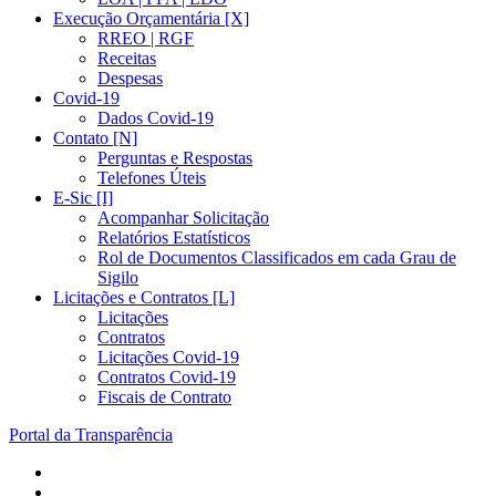
Execução Orçamentária [X]
RREO | RGF
Receitas
Despesas
Covid-19
Dados Covid-19
Contato [N]
Perguntas e Respostas
Telefones Úteis
E-Sic [I]
Acompanhar Solicitação
Relatórios Estatísticos
Rol de Documentos Classificados em cada Grau de
Sigilo
Licitações e Contratos [L]
Licitações
Contratos
Licitações Covid-19
Contratos Covid-19
Fiscais de Contrato
Portal da Transparência