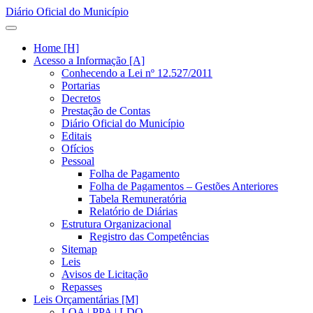
Diário Oficial do Município
Home [H]
Acesso a Informação [A]
Conhecendo a Lei nº 12.527/2011
Portarias
Decretos
Prestação de Contas
Diário Oficial do Município
Editais
Ofícios
Pessoal
Folha de Pagamento
Folha de Pagamentos – Gestões Anteriores
Tabela Remuneratória
Relatório de Diárias
Estrutura Organizacional
Registro das Competências
Sitemap
Leis
Avisos de Licitação
Repasses
Leis Orçamentárias [M]
LOA | PPA | LDO