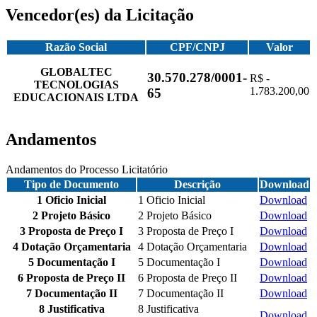
Vencedor(es) da Licitação
Razão Social
CPF/CNPJ
Valor
GLOBALTEC
30.570.278/0001-
R$ -
TECNOLOGIAS
1.783.200,00
65
EDUCACIONAIS LTDA
Andamentos
Andamentos do Processo Licitatório
Tipo de Documento
Descrição
Download
1 Oficio Inicial
1 Oficio Inicial
Download
2 Projeto Básico
2 Projeto Básico
Download
3 Proposta de Preço I
3 Proposta de Preço I
Download
4 Dotação Orçamentaria
4 Dotação Orçamentaria
Download
5 Documentação I
5 Documentação I
Download
6 Proposta de Preço II
6 Proposta de Preço II
Download
7 Documentação II
7 Documentação II
Download
8 Justificativa
8 Justificativa
Download