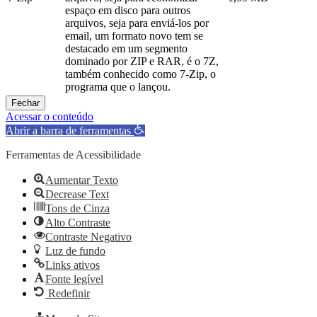
espaço em disco para outros
arquivos, seja para enviá-los por
email, um formato novo tem se
destacado em um segmento
dominado por ZIP e RAR, é o 7Z,
também conhecido como 7-Zip, o
programa que o lançou.
Fechar
Acessar o conteúdo
Abrir a barra de ferramentas
Ferramentas de Acessibilidade
Aumentar Texto
Decrease Text
Tons de Cinza
Alto Contraste
Contraste Negativo
Luz de fundo
Links ativos
Fonte legível
Redefinir