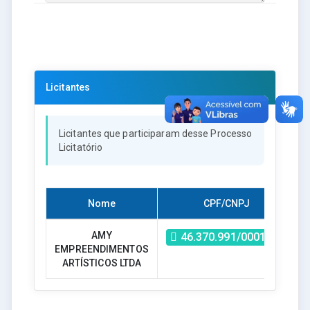
Licitantes
Licitantes que participaram desse Processo
Licitatório
Nome
CPF/CNPJ
H
AMY
46.370.991/0001-03
EMPREENDIMENTOS
ARTÍSTICOS LTDA