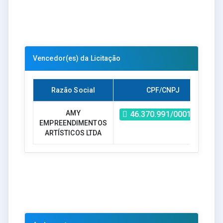
Vencedor(es) da Licitação
Razão Social
CPF/CNPJ
AMY
46.370.991/0001-03
EMPREENDIMENTOS
6
ARTÍSTICOS LTDA