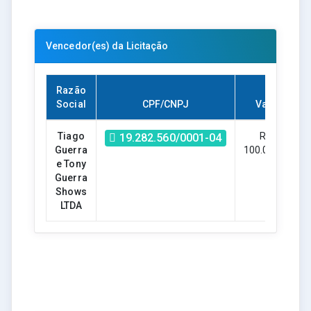
Vencedor(es) da Licitação
Razão
Social
CPF/CNPJ
Valor
Tiago
R$ -
19.282.560/0001-04
Guerra
100.000,00
e Tony
Guerra
Shows
LTDA