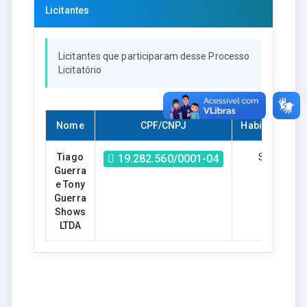
Licitantes
Licitantes que participaram desse Processo
Licitatório
Nome
CPF/CNPJ
Habilitado?
Tiago
Sim
19.282.560/0001-04
Guerra
e Tony
Guerra
Shows
LTDA