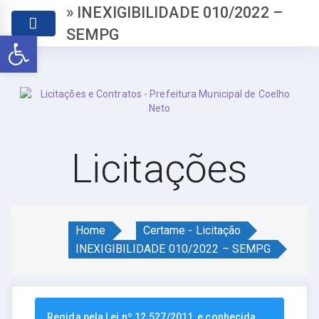
» INEXIGIBILIDADE 010/2022 –
SEMPG
Abrir a barra de ferramentas
Licitações
Home
Certame - Licitação
INEXIGIBILIDADE 010/2022 – SEMPG
Regida pela Lei nº 12.527/2011, e conhecida