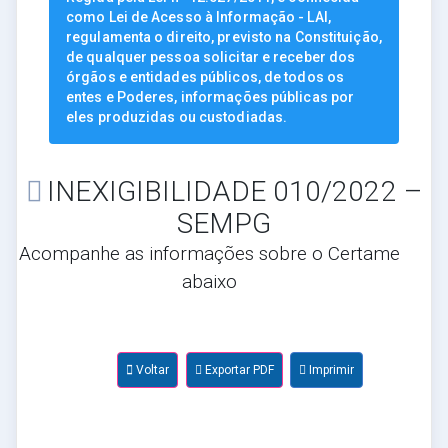
como Lei de Acesso à Informação - LAI,
regulamenta o direito, previsto na Constituição,
de qualquer pessoa solicitar e receber dos
órgãos e entidades públicos, de todos os
entes e Poderes, informações públicas por
eles produzidas ou custodiadas.
INEXIGIBILIDADE 010/2022 –
SEMPG
Acompanhe as informações sobre o Certame
abaixo
Voltar
Exportar PDF
Imprimir