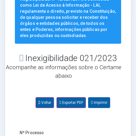
como Lei de Acesso à Informação - LAI,
regulamenta o direito, previsto na Constituição,
de qualquer pessoa solicitar e receber dos
órgãos e entidades públicos, de todos os
entes e Poderes, informações públicas por
eles produzidas ou custodiadas.
Inexigibilidade 021/2023
Acompanhe as informações sobre o Certame
abaixo
Voltar
Exportar PDF
Imprimir
Nº Processo