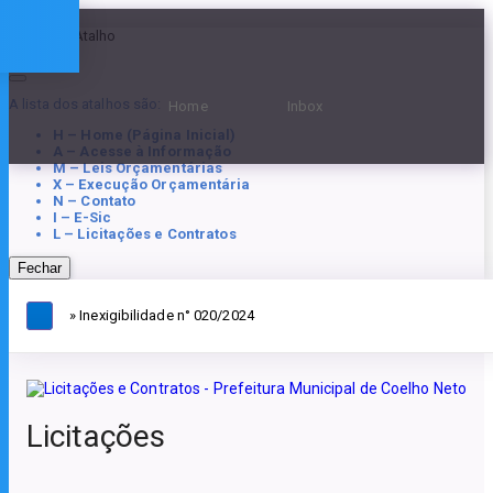
Teclas de Atalho
A lista dos atalhos são:
Home
Inbox
H – Home (Página Inicial)
A – Acesse à Informação
M – Leis Orçamentárias
X – Execução Orçamentária
N – Contato
I – E-Sic
L – Licitações e Contratos
Fechar
» Inexigibilidade n° 020/2024
Licitações