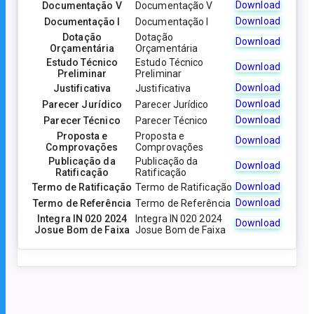
Download
Documentação V
Documentação V
Download
Documentação I
Documentação I
Dotação
Dotação
Download
Orçamentária
Orçamentária
Estudo Técnico
Estudo Técnico
Download
Preliminar
Preliminar
Download
Justificativa
Justificativa
Download
Parecer Jurídico
Parecer Jurídico
Download
Parecer Técnico
Parecer Técnico
Proposta e
Proposta e
Download
Comprovações
Comprovações
Publicação da
Publicação da
Download
Ratificação
Ratificação
Download
Termo de Ratificação
Termo de Ratificação
Download
Termo de Referência
Termo de Referência
Integra IN 020 2024
Integra IN 020 2024
Download
Josue Bom de Faixa
Josue Bom de Faixa