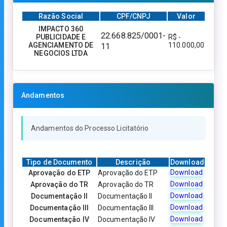
Razão Social
CPF/CNPJ
Valor
IMPACTO 360
22.668.825/0001-
PUBLICIDADE E
R$ -
AGENCIAMENTO DE
110.000,00
11
NEGOCIOS LTDA
Andamentos
Andamentos do Processo Licitatório
Tipo de Documento
Descrição
Download
Download
Aprovação do ETP
Aprovação do ETP
Download
Aprovação do TR
Aprovação do TR
Download
Documentação II
Documentação II
Download
Documentação III
Documentação III
Download
Documentação IV
Documentação IV