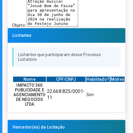
Objeto:
Licitantes
Licitantes que participaram desse Processo
Licitatório
Nome
CPF/CNPJ
Habilitado?
Motivo
IMPACTO 360
PUBLICIDADE E
22.668.825/0001-
AGENCIAMENTO
Sim
11
DE NEGOCIOS
LTDA
Vencedor(es) da Licitação