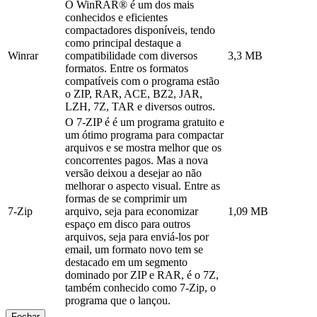
O WinRAR® é um dos mais
conhecidos e eficientes
compactadores disponíveis, tendo
como principal destaque a
Winrar
compatibilidade com diversos
3,3 MB
formatos. Entre os formatos
compatíveis com o programa estão
o ZIP, RAR, ACE, BZ2, JAR,
LZH, 7Z, TAR e diversos outros.
O 7-ZIP é é um programa gratuito e
um ótimo programa para compactar
arquivos e se mostra melhor que os
concorrentes pagos. Mas a nova
versão deixou a desejar ao não
melhorar o aspecto visual. Entre as
formas de se comprimir um
7-Zip
arquivo, seja para economizar
1,09 MB
espaço em disco para outros
arquivos, seja para enviá-los por
email, um formato novo tem se
destacado em um segmento
dominado por ZIP e RAR, é o 7Z,
também conhecido como 7-Zip, o
programa que o lançou.
Fechar