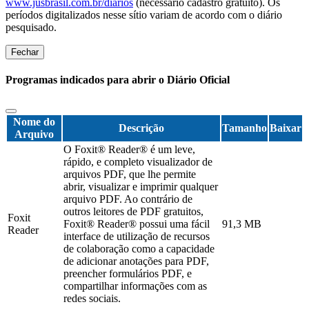
www.jusbrasil.com.br/diarios
(necessário cadastro gratuito). Os
períodos digitalizados nesse sítio variam de acordo com o diário
pesquisado.
Fechar
Programas indicados para abrir o Diário Oficial
Nome do
Descrição
Tamanho
Baixar
Arquivo
O Foxit® Reader® é um leve,
rápido, e completo visualizador de
arquivos PDF, que lhe permite
abrir, visualizar e imprimir qualquer
arquivo PDF. Ao contrário de
outros leitores de PDF gratuitos,
Foxit
Foxit® Reader® possui uma fácil
91,3 MB
Reader
interface de utilização de recursos
de colaboração como a capacidade
de adicionar anotações para PDF,
preencher formulários PDF, e
compartilhar informações com as
redes sociais.