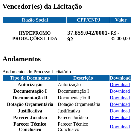
Vencedor(es) da Licitação
Razão Social
CPF/CNPJ
Valor
37.859.042/0001-
HYPEPROMO
R$ -
PRODUÇÕES LTDA
35.000,00
92
Andamentos
Andamentos do Processo Licitatório
Tipo de Documento
Descrição
Download
Autorização
Autorização
Download
Documentação I
Documentação I
Download
Documentação II
Documentação II
Download
Dotação Orçamentária
Dotação Orçamentária
Download
Justificativa
Justificativa
Download
Parecer Jurídico
Parecer Jurídico
Download
Parecer Técnico
Parecer Técnico
Download
Conclusivo
Conclusivo