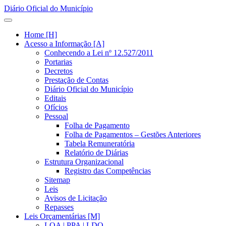
Diário Oficial do Município
Home [H]
Acesso a Informação [A]
Conhecendo a Lei nº 12.527/2011
Portarias
Decretos
Prestação de Contas
Diário Oficial do Município
Editais
Ofícios
Pessoal
Folha de Pagamento
Folha de Pagamentos – Gestões Anteriores
Tabela Remuneratória
Relatório de Diárias
Estrutura Organizacional
Registro das Competências
Sitemap
Leis
Avisos de Licitação
Repasses
Leis Orçamentárias [M]
LOA | PPA | LDO