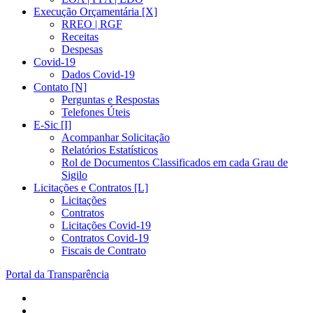
Execução Orçamentária [X]
RREO | RGF
Receitas
Despesas
Covid-19
Dados Covid-19
Contato [N]
Perguntas e Respostas
Telefones Úteis
E-Sic [I]
Acompanhar Solicitação
Relatórios Estatísticos
Rol de Documentos Classificados em cada Grau de
Sigilo
Licitações e Contratos [L]
Licitações
Contratos
Licitações Covid-19
Contratos Covid-19
Fiscais de Contrato
Portal da Transparência