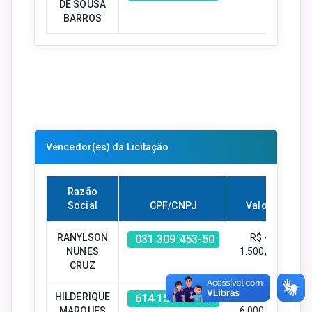
DE SOUSA
BARROS
Vencedor(es) da Licitação
Razão
Social
CPF/CNPJ
Valor
RANYLSON
R$ -
031.309.453-50
NUNES
1.500,00
CRUZ
HILDERIQUE
R$ -
614.155.003-71
MARQUES
6.000,00