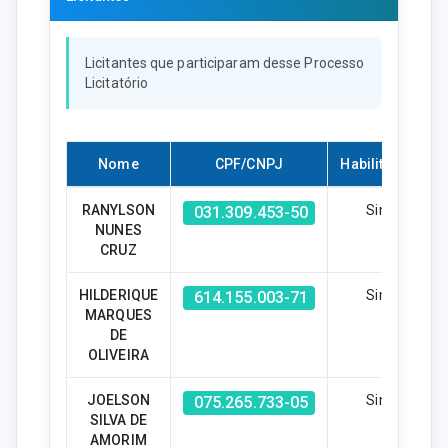
Licitantes que participaram desse Processo
Licitatório
Nome
CPF/CNPJ
Habilitado?
RANYLSON
Sim
031.309.453-50
NUNES
CRUZ
HILDERIQUE
Sim
614.155.003-71
MARQUES
DE
OLIVEIRA
JOELSON
Sim
075.265.733-05
SILVA DE
AMORIM