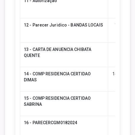
11 - Autorização
12 - Parecer Juridico - BANDAS LOCAIS
12 - Pare
13 - CARTA DE ANUENCIA CHIBATA
13 - CA
QUENTE
14 - COMP RESIDENCIA CERTIDAO
14 - COMP
DIMAS
15 - COMP RESIDENCIA CERTIDAO
15 - C
SABRINA
16 - PARECERCGM0182024
16 