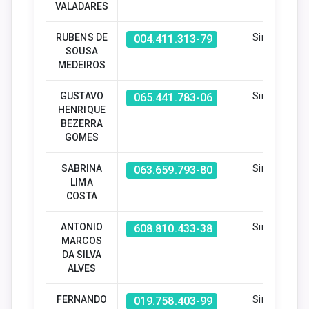
VALADARES
RUBENS DE
Sim
004.411.313-79
SOUSA
MEDEIROS
GUSTAVO
Sim
065.441.783-06
HENRIQUE
BEZERRA
GOMES
SABRINA
Sim
063.659.793-80
LIMA
COSTA
ANTONIO
Sim
608.810.433-38
MARCOS
DA SILVA
ALVES
FERNANDO
Sim
019.758.403-99