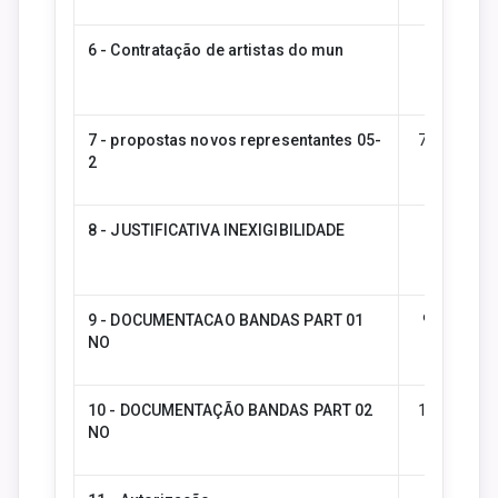
6 - Contratação de artistas do mun
6 - Cont
7 - propostas novos representantes 05-
7 - propos
2
8 - JUSTIFICATIVA INEXIGIBILIDADE
8 - JUS
9 - DOCUMENTACAO BANDAS PART 01
9 - DOCU
NO
10 - DOCUMENTAÇÃO BANDAS PART 02
10 - DOC
NO