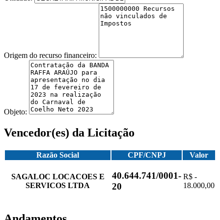
Origem do recurso financeiro:
Objeto:
Vencedor(es) da Licitação
Razão Social
CPF/CNPJ
Valor
40.644.741/0001-
SAGALOC LOCACOES E
R$ -
SERVICOS LTDA
18.000,00
20
Andamentos