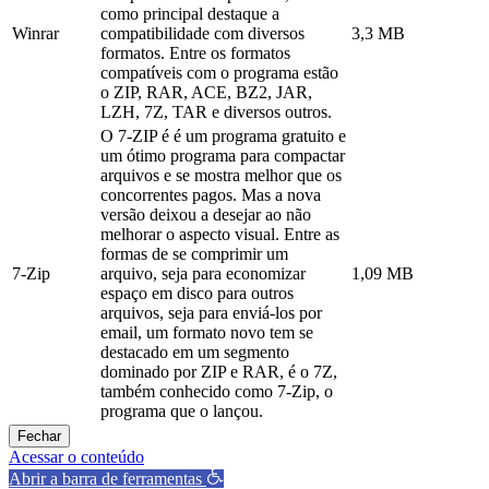
como principal destaque a
Winrar
compatibilidade com diversos
3,3 MB
formatos. Entre os formatos
compatíveis com o programa estão
o ZIP, RAR, ACE, BZ2, JAR,
LZH, 7Z, TAR e diversos outros.
O 7-ZIP é é um programa gratuito e
um ótimo programa para compactar
arquivos e se mostra melhor que os
concorrentes pagos. Mas a nova
versão deixou a desejar ao não
melhorar o aspecto visual. Entre as
formas de se comprimir um
7-Zip
arquivo, seja para economizar
1,09 MB
espaço em disco para outros
arquivos, seja para enviá-los por
email, um formato novo tem se
destacado em um segmento
dominado por ZIP e RAR, é o 7Z,
também conhecido como 7-Zip, o
programa que o lançou.
Fechar
Acessar o conteúdo
Abrir a barra de ferramentas