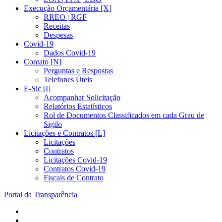
Execução Orçamentária [X]
RREO | RGF
Receitas
Despesas
Covid-19
Dados Covid-19
Contato [N]
Perguntas e Respostas
Telefones Úteis
E-Sic [I]
Acompanhar Solicitação
Relatórios Estatísticos
Rol de Documentos Classificados em cada Grau de
Sigilo
Licitações e Contratos [L]
Licitações
Contratos
Licitações Covid-19
Contratos Covid-19
Fiscais de Contrato
Portal da Transparência