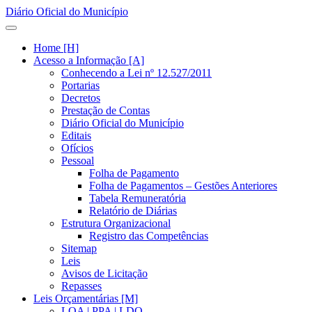
Diário Oficial do Município
Home [H]
Acesso a Informação [A]
Conhecendo a Lei nº 12.527/2011
Portarias
Decretos
Prestação de Contas
Diário Oficial do Município
Editais
Ofícios
Pessoal
Folha de Pagamento
Folha de Pagamentos – Gestões Anteriores
Tabela Remuneratória
Relatório de Diárias
Estrutura Organizacional
Registro das Competências
Sitemap
Leis
Avisos de Licitação
Repasses
Leis Orçamentárias [M]
LOA | PPA | LDO