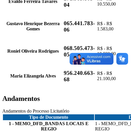
Evaldo Ferreira Tavares
10.550,00
04
065.441.783-
Gustavo Henrique Bezerra
R$ - R$
Gomes
1.583,00
06
068.505.473-
R$ - R$
Roniel Oliveira Rodrigues
10.000,00
05
956.240.663-
R$ - R$
Maria Elizangela Alves
21.100,00
68
Andamentos
Andamentos do Processo Licitatório
Tipo de Documento
D
1 - MEMO_DFD_BANDAS LOCAIS E
1 - MEMO_DFD
REGIO
REGIO