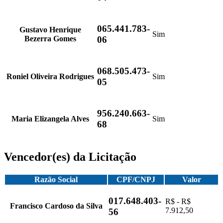
065.441.783-
Gustavo Henrique
Sim
Bezerra Gomes
06
068.505.473-
Roniel Oliveira Rodrigues
Sim
05
956.240.663-
Maria Elizangela Alves
Sim
68
Vencedor(es) da Licitação
Razão Social
CPF/CNPJ
Valor
017.648.403-
R$ - R$
Francisco Cardoso da Silva
7.912,50
56