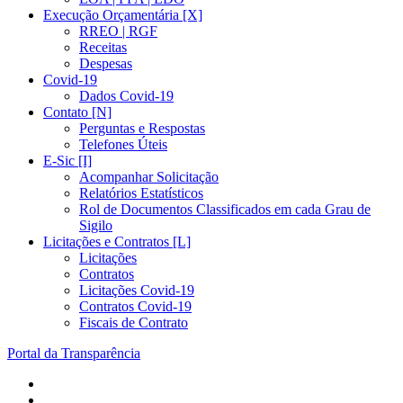
Execução Orçamentária [X]
RREO | RGF
Receitas
Despesas
Covid-19
Dados Covid-19
Contato [N]
Perguntas e Respostas
Telefones Úteis
E-Sic [I]
Acompanhar Solicitação
Relatórios Estatísticos
Rol de Documentos Classificados em cada Grau de
Sigilo
Licitações e Contratos [L]
Licitações
Contratos
Licitações Covid-19
Contratos Covid-19
Fiscais de Contrato
Portal da Transparência