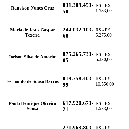
031.309.453-
R$ - R$
Ranylson Nunes Cruz
1.583,00
50
244.032.103-
Maria de Jesus Gaspar
R$ - R$
Texeira
5.275,00
68
075.265.733-
R$ - R$
Joelson Silva de Amorim
6.330,00
05
019.758.403-
R$ - R$
Fernando de Sousa Barros
10.550,00
99
617.920.673-
Paulo Henrique Oliveira
R$ - R$
Sousa
1.583,00
21
271.963.803-
R$ - R$