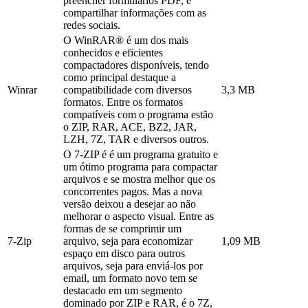
preencher formulários PDF, e
compartilhar informações com as
redes sociais.
O WinRAR® é um dos mais
conhecidos e eficientes
compactadores disponíveis, tendo
como principal destaque a
Winrar
compatibilidade com diversos
3,3 MB
formatos. Entre os formatos
compatíveis com o programa estão
o ZIP, RAR, ACE, BZ2, JAR,
LZH, 7Z, TAR e diversos outros.
O 7-ZIP é é um programa gratuito e
um ótimo programa para compactar
arquivos e se mostra melhor que os
concorrentes pagos. Mas a nova
versão deixou a desejar ao não
melhorar o aspecto visual. Entre as
formas de se comprimir um
7-Zip
arquivo, seja para economizar
1,09 MB
espaço em disco para outros
arquivos, seja para enviá-los por
email, um formato novo tem se
destacado em um segmento
dominado por ZIP e RAR, é o 7Z,