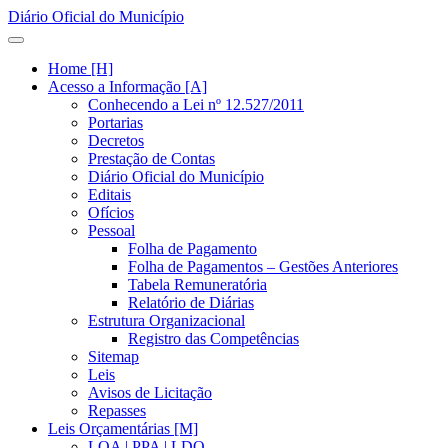
Diário Oficial do Município
Home [H]
Acesso a Informação [A]
Conhecendo a Lei nº 12.527/2011
Portarias
Decretos
Prestação de Contas
Diário Oficial do Município
Editais
Ofícios
Pessoal
Folha de Pagamento
Folha de Pagamentos – Gestões Anteriores
Tabela Remuneratória
Relatório de Diárias
Estrutura Organizacional
Registro das Competências
Sitemap
Leis
Avisos de Licitação
Repasses
Leis Orçamentárias [M]
LOA | PPA | LDO