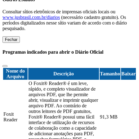
Consultar sítios eletrônicos de imprensas oficiais locais ou
www.jusbrasil.com.br/diarios
(necessário cadastro gratuito). Os
períodos digitalizados nesse sítio variam de acordo com o diário
pesquisado.
Fechar
Programas indicados para abrir o Diário Oficial
Nome do
Descrição
Tamanho
Baixar
Arquivo
O Foxit® Reader® é um leve,
rápido, e completo visualizador de
arquivos PDF, que lhe permite
abrir, visualizar e imprimir qualquer
arquivo PDF. Ao contrário de
outros leitores de PDF gratuitos,
Foxit
Foxit® Reader® possui uma fácil
91,3 MB
Reader
interface de utilização de recursos
de colaboração como a capacidade
de adicionar anotações para PDF,