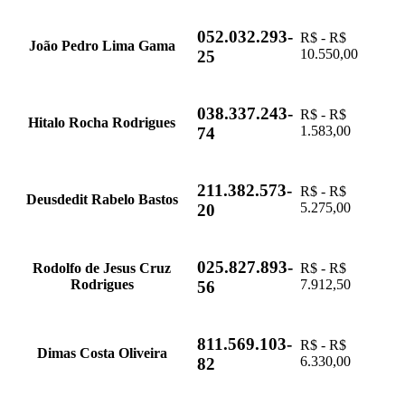
052.032.293-
R$ - R$
João Pedro Lima Gama
10.550,00
25
038.337.243-
R$ - R$
Hitalo Rocha Rodrigues
1.583,00
74
211.382.573-
R$ - R$
Deusdedit Rabelo Bastos
5.275,00
20
025.827.893-
Rodolfo de Jesus Cruz
R$ - R$
Rodrigues
7.912,50
56
811.569.103-
R$ - R$
Dimas Costa Oliveira
6.330,00
82