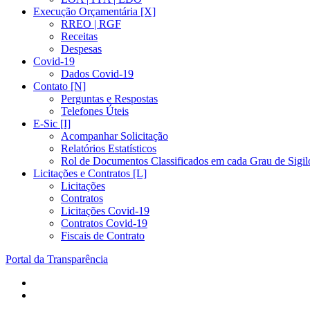
Execução Orçamentária [X]
RREO | RGF
Receitas
Despesas
Covid-19
Dados Covid-19
Contato [N]
Perguntas e Respostas
Telefones Úteis
E-Sic [I]
Acompanhar Solicitação
Relatórios Estatísticos
Rol de Documentos Classificados em cada Grau de Sigil
Licitações e Contratos [L]
Licitações
Contratos
Licitações Covid-19
Contratos Covid-19
Fiscais de Contrato
Portal da Transparência