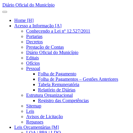
Diário Oficial do Município
Home [H]
Acesso a Informação [A]
Conhecendo a Lei nº 12.527/2011
Portarias
Decretos
Prestação de Contas
Diário Oficial do Município
Editais
Ofícios
Pessoal
Folha de Pagamento
Folha de Pagamentos – Gestões Anteriores
Tabela Remuneratória
Relatório de Diárias
Estrutura Organizacional
Registro das Competências
Sitemap
Leis
Avisos de Licitação
Repasses
Leis Orçamentárias [M]
LOA | PPA | LDO