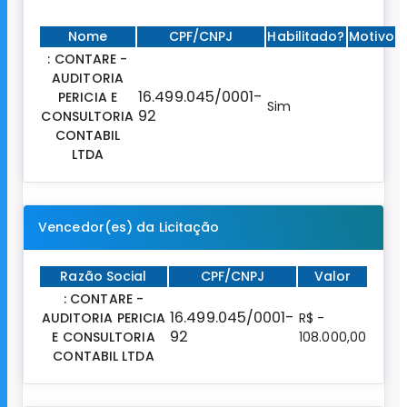
Nome
CPF/CNPJ
Habilitado?
Motivo
: CONTARE -
AUDITORIA
16.499.045/0001-
PERICIA E
Sim
92
CONSULTORIA
CONTABIL
LTDA
Vencedor(es) da Licitação
Razão Social
CPF/CNPJ
Valor
: CONTARE -
16.499.045/0001-
AUDITORIA PERICIA
R$ -
92
E CONSULTORIA
108.000,00
CONTABIL LTDA