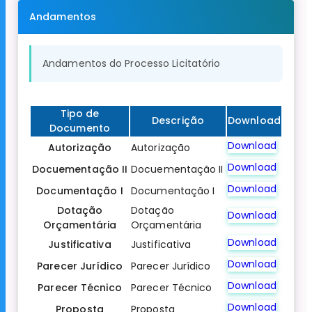
Andamentos
Andamentos do Processo Licitatório
Tipo de
Descrição
Download
Documento
Download
Autorização
Autorização
Download
Docuementação II
Docuementação II
Download
Documentação I
Documentação I
Dotação
Dotação
Download
Orçamentária
Orçamentária
Download
Justificativa
Justificativa
Download
Parecer Jurídico
Parecer Jurídico
Download
Parecer Técnico
Parecer Técnico
Download
Proposta
Proposta