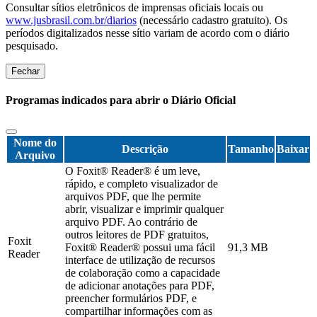
Consultar sítios eletrônicos de imprensas oficiais locais ou
www.jusbrasil.com.br/diarios
(necessário cadastro gratuito). Os
períodos digitalizados nesse sítio variam de acordo com o diário
pesquisado.
Fechar
Programas indicados para abrir o Diário Oficial
Nome do
Descrição
Tamanho
Baixar
Arquivo
O Foxit® Reader® é um leve,
rápido, e completo visualizador de
arquivos PDF, que lhe permite
abrir, visualizar e imprimir qualquer
arquivo PDF. Ao contrário de
outros leitores de PDF gratuitos,
Foxit
Foxit® Reader® possui uma fácil
91,3 MB
Reader
interface de utilização de recursos
de colaboração como a capacidade
de adicionar anotações para PDF,
preencher formulários PDF, e
compartilhar informações com as