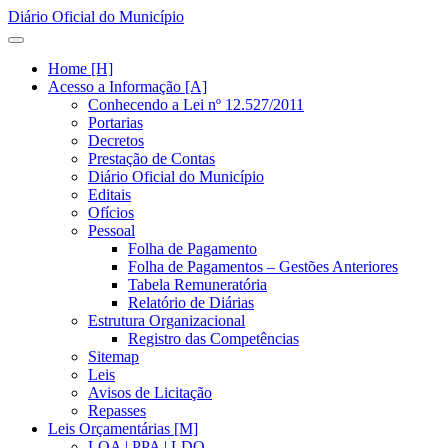
Diário Oficial do Município
Home [H]
Acesso a Informação [A]
Conhecendo a Lei nº 12.527/2011
Portarias
Decretos
Prestação de Contas
Diário Oficial do Município
Editais
Ofícios
Pessoal
Folha de Pagamento
Folha de Pagamentos – Gestões Anteriores
Tabela Remuneratória
Relatório de Diárias
Estrutura Organizacional
Registro das Competências
Sitemap
Leis
Avisos de Licitação
Repasses
Leis Orçamentárias [M]
LOA | PPA | LDO