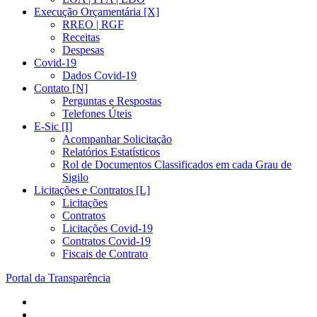
Execução Orçamentária [X]
RREO | RGF
Receitas
Despesas
Covid-19
Dados Covid-19
Contato [N]
Perguntas e Respostas
Telefones Úteis
E-Sic [I]
Acompanhar Solicitação
Relatórios Estatísticos
Rol de Documentos Classificados em cada Grau de
Sigilo
Licitações e Contratos [L]
Licitações
Contratos
Licitações Covid-19
Contratos Covid-19
Fiscais de Contrato
Portal da Transparência