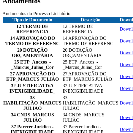
Andamentos
Andamentos do Processo Licitatório
Tipo de Documento
Descrição
Downl
12 TERMO DE
12 TERMO DE
Downl
REFERENCIA
REFERENCIA
14 APROVAÇÃO DO
14 APROVAÇÃO DO
Downl
TERMO DE REFERENC
TERMO DE REFERENC
20 DOTAÇÃO
20 DOTAÇÃO
Downl
ORÇAMENTÁRIA
ORÇAMENTÁRIA
25 ETP_Anexos_-
25 ETP_Anexos_-
Downl
_Marcus_Juliao_Cor
_Marcus_Juliao_Cor
27 APROVAÇÃO DO
27 APROVAÇÃO DO
Downl
ETP_MARCUS JULIÃO
ETP_MARCUS JULIÃO
32 JUSTIFICATIVA
32 JUSTIFICATIVA
Downl
INEXIGIBILIDADE_
INEXIGIBILIDADE_
33
33
HABILITAÇÃO_MARCUS
HABILITAÇÃO_MARCUS
Downl
JULIÃO
JULIÃO
34 CNDS_MARCUS
34 CNDS_MARCUS
Downl
JULIÃO
JULIÃO
37 Parecer Juridico -
37 Parecer Juridico -
Downl
INEXIGIBILIDADE
INEXIGIBILIDADE