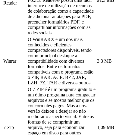
Foxit® Reader® possui uma fácil
91,3 MB
Reader
interface de utilização de recursos
de colaboração como a capacidade
de adicionar anotações para PDF,
preencher formulários PDF, e
compartilhar informações com as
redes sociais.
O WinRAR® é um dos mais
conhecidos e eficientes
compactadores disponíveis, tendo
como principal destaque a
Winrar
compatibilidade com diversos
3,3 MB
formatos. Entre os formatos
compatíveis com o programa estão
o ZIP, RAR, ACE, BZ2, JAR,
LZH, 7Z, TAR e diversos outros.
O 7-ZIP é é um programa gratuito e
um ótimo programa para compactar
arquivos e se mostra melhor que os
concorrentes pagos. Mas a nova
versão deixou a desejar ao não
melhorar o aspecto visual. Entre as
formas de se comprimir um
7-Zip
arquivo, seja para economizar
1,09 MB
espaço em disco para outros