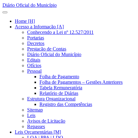
Diário Oficial do Município
Home [H]
Acesso a Informação [A]
Conhecendo a Lei nº 12.527/2011
Portarias
Decretos
Prestação de Contas
Diário Oficial do Município
Editais
Ofícios
Pessoal
Folha de Pagamento
Folha de Pagamentos – Gestões Anteriores
Tabela Remuneratória
Relatório de Diárias
Estrutura Organizacional
Registro das Competências
Sitemap
Leis
Avisos de Licitação
Repasses
Leis Orçamentárias [M]
LOA | PPA | LDO