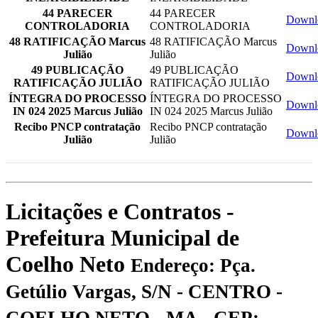
44 PARECER
44 PARECER
Downl
CONTROLADORIA
CONTROLADORIA
48 RATIFICAÇÃO Marcus
48 RATIFICAÇÃO Marcus
Downl
Julião
Julião
49 PUBLICAÇÃO
49 PUBLICAÇÃO
Downl
RATIFICAÇÃO JULIÃO
RATIFICAÇÃO JULIÃO
ÍNTEGRA DO PROCESSO
ÍNTEGRA DO PROCESSO
Downl
IN 024 2025 Marcus Julião
IN 024 2025 Marcus Julião
Recibo PNCP contratação
Recibo PNCP contratação
Downl
Julião
Julião
Licitações e Contratos -
Prefeitura Municipal de
Coelho Neto
Endereço: Pça.
Getúlio Vargas, S/N - CENTRO -
COELHO NETO - MA - CEP: