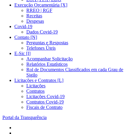
Execução Orçamentária [X]
RREO | RGF
Receitas
Despesas
Covid-19
Dados Covid-19
Contato [N]
Perguntas e Respostas
Telefones Úteis
E-Sic [I]
Acompanhar Solicitação
Relatórios Estatísticos
Rol de Documentos Classificados em cada Grau de
Sigilo
Licitações e Contratos [L]
Licitações
Contratos
Licitações Covid-19
Contratos Covid-19
Fiscais de Contrato
Portal da Transparência