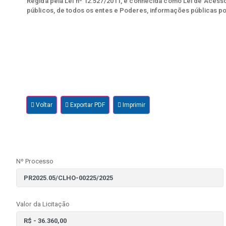
Regida pela Lei nº 12.527/2011, e conhecida como Lei de Acesso 
públicos, de todos os entes e Poderes, informações públicas po
Voltar
Exportar PDF
Imprimir
Nº Processo
Valor da Licitação