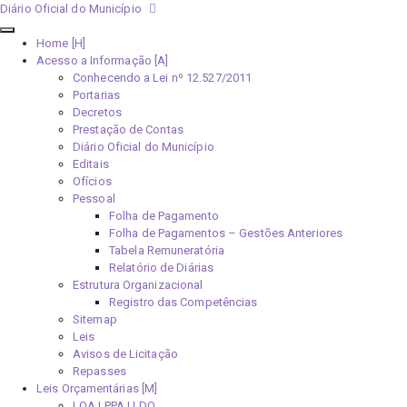
Diário Oficial do Município
Home [H]
Acesso a Informação [A]
Conhecendo a Lei nº 12.527/2011
Portarias
Decretos
Prestação de Contas
Diário Oficial do Município
Editais
Ofícios
Pessoal
Folha de Pagamento
Folha de Pagamentos – Gestões Anteriores
Tabela Remuneratória
Relatório de Diárias
Estrutura Organizacional
Registro das Competências
Sitemap
Leis
Avisos de Licitação
Repasses
Leis Orçamentárias [M]
LOA | PPA | LDO