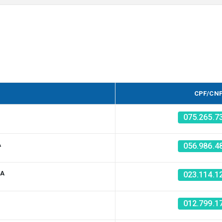
CPF/CN
075.265.7
A
056.986.4
SA
023.114.1
012.799.1