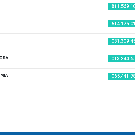
811.569.1
614.176.0
031.309.4
EIRA
013.244.6
OMES
065.441.7