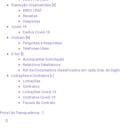
Execução Orçamentária [X]
RREO | RGF
Receitas
Despesas
Covid-19
Dados Covid-19
Contato [N]
Perguntas e Respostas
Telefones Úteis
E-Sic [I]
Acompanhar Solicitação
Relatórios Estatísticos
Rol de Documentos Classificados em cada Grau de Sigilo
Licitações e Contratos [L]
Licitações
Contratos
Licitações Covid-19
Contratos Covid-19
Fiscais de Contrato
Portal da Transparência