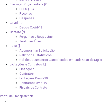
Execução Orçamentária [X]
RREO | RGF
Receitas
Despesas
Covid-19
Dados Covid-19
Contato [N]
Perguntas e Respostas
Telefones Úteis
E-Sic [I]
Acompanhar Solicitação
Relatórios Estatísticos
Rol de Documentos Classificados em cada Grau de Sigilo
Licitações e Contratos [L]
Licitações
Contratos
Licitações Covid-19
Contratos Covid-19
Fiscais de Contrato
Portal da Transparência