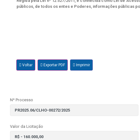
Regida pela Lei nº 12.527/2011, e conhecida como Lei de Acesso 
públicos, de todos os entes e Poderes, informações públicas po
Voltar
Exportar PDF
Imprimir
Nº Processo
Valor da Licitação