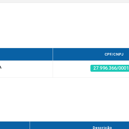
CPF/CNPJ
A
27.996.366/0001
Descrição