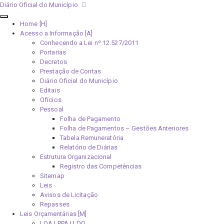
Diário Oficial do Município
Home [H]
Acesso a Informação [A]
Conhecendo a Lei nº 12.527/2011
Portarias
Decretos
Prestação de Contas
Diário Oficial do Município
Editais
Ofícios
Pessoal
Folha de Pagamento
Folha de Pagamentos – Gestões Anteriores
Tabela Remuneratória
Relatório de Diárias
Estrutura Organizacional
Registro das Competências
Sitemap
Leis
Avisos de Licitação
Repasses
Leis Orçamentárias [M]
LOA | PPA | LDO