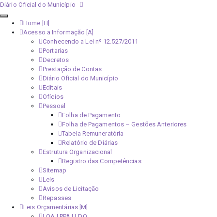
Diário Oficial do Município
Home [H]
Acesso a Informação [A]
Conhecendo a Lei nº 12.527/2011
Portarias
Decretos
Prestação de Contas
Diário Oficial do Município
Editais
Ofícios
Pessoal
Folha de Pagamento
Folha de Pagamentos – Gestões Anteriores
Tabela Remuneratória
Relatório de Diárias
Estrutura Organizacional
Registro das Competências
Sitemap
Leis
Avisos de Licitação
Repasses
Leis Orçamentárias [M]
LOA | PPA | LDO