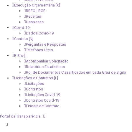
Execução Orçamentária [X]
RREO | RGF
Receitas
Despesas
Covid-19
Dados Covid-19
Contato [N]
Perguntas e Respostas
Telefones Úteis
E-Sic [I]
Acompanhar Solicitação
Relatórios Estatísticos
Rol de Documentos Classificados em cada Grau de Sigilo
Licitações e Contratos [L]
Licitações
Contratos
Licitações Covid-19
Contratos Covid-19
Fiscais de Contrato
Portal da Transparência