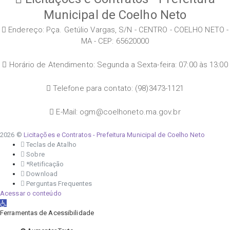
Municipal de Coelho Neto
Endereço: Pça. Getúlio Vargas, S/N - CENTRO - COELHO NETO -
MA - CEP: 65620000
Horário de Atendimento: Segunda a Sexta-feira: 07:00 às 13:00
Telefone para contato: (98)3473-1121
E-Mail: ogm@coelhoneto.ma.gov.br
2026 ©
Licitações e Contratos - Prefeitura Municipal de Coelho Neto
Teclas de Atalho
Sobre
*Retificação
Download
Perguntas Frequentes
Acessar o conteúdo
Abrir a barra de ferramentas
Ferramentas de Acessibilidade