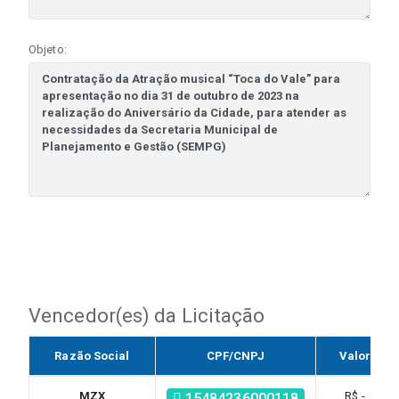
Objeto:
Vencedor(es) da Licitação
Razão Social
CPF/CNPJ
Valor
MZX
R$ -
15484236000118