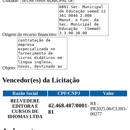
Unidade:
Origem do recurso financeiro:
Objeto:
Vencedor(es) da Licitação
Razão Social
CPF/CNPJ
Valor
BELVEDERE
R$ -
42.468.487/0001-
EDITORA E
PR2025.06/CLHO-
CURSOS DE
81
00277
IDIOMAS LTDA