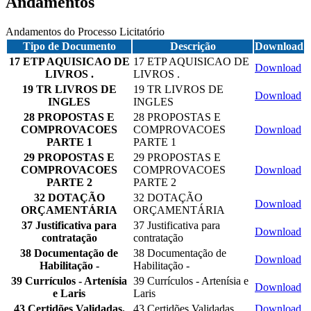
Andamentos
Andamentos do Processo Licitatório
Tipo de Documento
Descrição
Download
17 ETP AQUISICAO DE
17 ETP AQUISICAO DE
Download
LIVROS .
LIVROS .
19 TR LIVROS DE
19 TR LIVROS DE
Download
INGLES
INGLES
28 PROPOSTAS E
28 PROPOSTAS E
COMPROVACOES
COMPROVACOES
Download
PARTE 1
PARTE 1
29 PROPOSTAS E
29 PROPOSTAS E
COMPROVACOES
COMPROVACOES
Download
PARTE 2
PARTE 2
32 DOTAÇÃO
32 DOTAÇÃO
Download
ORÇAMENTÁRIA
ORÇAMENTÁRIA
37 Justificativa para
37 Justificativa para
Download
contratação
contratação
38 Documentação de
38 Documentação de
Download
Habilitação -
Habilitação -
39 Currículos - Artenísia
39 Currículos - Artenísia e
Download
e Laris
Laris
43 Certidões Validadas.
43 Certidões Validadas.
Download