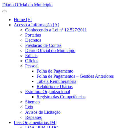
Diário Oficial do Município
Home [H]
Acesso a Informação [A]
Conhecendo a Lei nº 12.527/2011
Portarias
Decretos
Prestação de Contas
Diário Oficial do Município
Editais
Ofícios
Pessoal
Folha de Pagamento
Folha de Pagamentos – Gestões Anteriores
Tabela Remuneratória
Relatório de Diárias
Estrutura Organizacional
Registro das Competências
Sitemap
Leis
Avisos de Licitação
Repasses
Leis Orçamentárias [M]
LOA | PPA | LDO