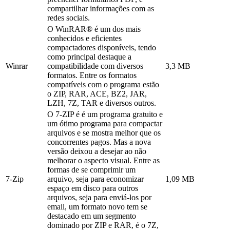
compartilhar informações com as
redes sociais.
O WinRAR® é um dos mais
conhecidos e eficientes
compactadores disponíveis, tendo
como principal destaque a
Winrar
compatibilidade com diversos
3,3 MB
formatos. Entre os formatos
compatíveis com o programa estão
o ZIP, RAR, ACE, BZ2, JAR,
LZH, 7Z, TAR e diversos outros.
O 7-ZIP é é um programa gratuito e
um ótimo programa para compactar
arquivos e se mostra melhor que os
concorrentes pagos. Mas a nova
versão deixou a desejar ao não
melhorar o aspecto visual. Entre as
formas de se comprimir um
7-Zip
arquivo, seja para economizar
1,09 MB
espaço em disco para outros
arquivos, seja para enviá-los por
email, um formato novo tem se
destacado em um segmento
dominado por ZIP e RAR, é o 7Z,