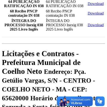
64 PUBLICAÇÃO
64 PUBLICAÇÃO
Download
RATIFICAÇÃO IN 038
RATIFICAÇÃO IN 038
68 Recibo PNCP
68 Recibo PNCP
Download
contratação IN 038
contratação IN 038
ÍNTEGRA DO
ÍNTEGRA DO
PROCESSO Inexig 038
PROCESSO Inexig 038
Download
2025 Livro Inglês
2025 Livro Inglês
Licitações e Contratos -
Prefeitura Municipal de
Coelho Neto
Endereço: Pça.
Getúlio Vargas, S/N - CENTRO -
COELHO NETO - MA - CEP:
65620000
Horário de Atendimento:
Segunda a Sexta-feira: 07:00 às