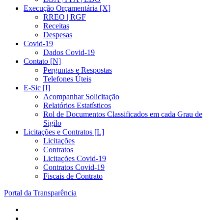
Execução Orçamentária [X]
RREO | RGF
Receitas
Despesas
Covid-19
Dados Covid-19
Contato [N]
Perguntas e Respostas
Telefones Úteis
E-Sic [I]
Acompanhar Solicitação
Relatórios Estatísticos
Rol de Documentos Classificados em cada Grau de
Sigilo
Licitações e Contratos [L]
Licitações
Contratos
Licitações Covid-19
Contratos Covid-19
Fiscais de Contrato
Portal da Transparência