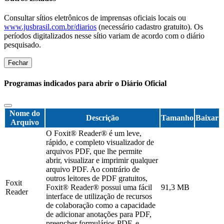
Consultar sítios eletrônicos de imprensas oficiais locais ou
www.jusbrasil.com.br/diarios
(necessário cadastro gratuito). Os
períodos digitalizados nesse sítio variam de acordo com o diário
pesquisado.
Fechar
Programas indicados para abrir o Diário Oficial
Nome do
Descrição
Tamanho
Baixar
Arquivo
O Foxit® Reader® é um leve,
rápido, e completo visualizador de
arquivos PDF, que lhe permite
abrir, visualizar e imprimir qualquer
arquivo PDF. Ao contrário de
outros leitores de PDF gratuitos,
Foxit
Foxit® Reader® possui uma fácil
91,3 MB
Reader
interface de utilização de recursos
de colaboração como a capacidade
de adicionar anotações para PDF,
preencher formulários PDF, e