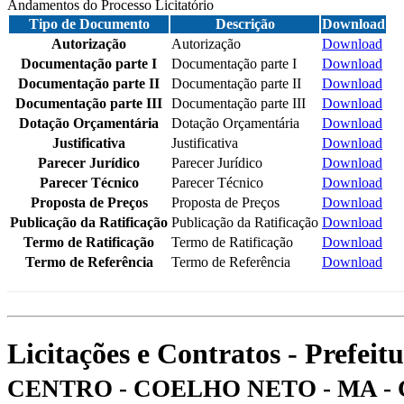
Andamentos do Processo Licitatório
Tipo de Documento
Descrição
Download
Autorização
Autorização
Download
Documentação parte I
Documentação parte I
Download
Documentação parte II
Documentação parte II
Download
Documentação parte III
Documentação parte III
Download
Dotação Orçamentária
Dotação Orçamentária
Download
Justificativa
Justificativa
Download
Parecer Jurídico
Parecer Jurídico
Download
Parecer Técnico
Parecer Técnico
Download
Proposta de Preços
Proposta de Preços
Download
Publicação da Ratificação
Publicação da Ratificação
Download
Termo de Ratificação
Termo de Ratificação
Download
Termo de Referência
Termo de Referência
Download
Licitações e Contratos - Prefei
CENTRO - COELHO NETO - MA - 