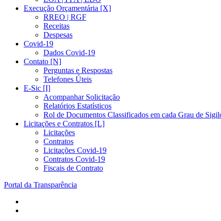
Execução Orçamentária [X]
RREO | RGF
Receitas
Despesas
Covid-19
Dados Covid-19
Contato [N]
Perguntas e Respostas
Telefones Úteis
E-Sic [I]
Acompanhar Solicitação
Relatórios Estatísticos
Rol de Documentos Classificados em cada Grau de Sigil
Licitações e Contratos [L]
Licitações
Contratos
Licitações Covid-19
Contratos Covid-19
Fiscais de Contrato
Portal da Transparência