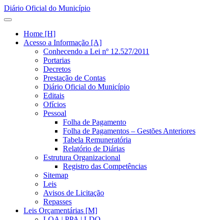
Diário Oficial do Município
Home [H]
Acesso a Informação [A]
Conhecendo a Lei nº 12.527/2011
Portarias
Decretos
Prestação de Contas
Diário Oficial do Município
Editais
Ofícios
Pessoal
Folha de Pagamento
Folha de Pagamentos – Gestões Anteriores
Tabela Remuneratória
Relatório de Diárias
Estrutura Organizacional
Registro das Competências
Sitemap
Leis
Avisos de Licitação
Repasses
Leis Orçamentárias [M]
LOA | PPA | LDO