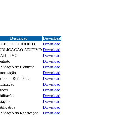
Descrição
Download
ARECER JURÍDICO
Download
UBLICAÇÃO ADITIVO
Download
º ADITIVO
Download
ntrato
Download
blicação do Contrato
Download
torização
Download
rmo de Referência
Download
tificação
Download
recer
Download
bilitação
Download
tação
Download
stificativa
Download
blicação da Ratificação
Download