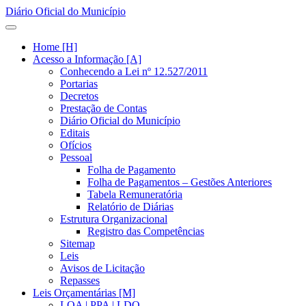
Diário Oficial do Município
Home [H]
Acesso a Informação [A]
Conhecendo a Lei nº 12.527/2011
Portarias
Decretos
Prestação de Contas
Diário Oficial do Município
Editais
Ofícios
Pessoal
Folha de Pagamento
Folha de Pagamentos – Gestões Anteriores
Tabela Remuneratória
Relatório de Diárias
Estrutura Organizacional
Registro das Competências
Sitemap
Leis
Avisos de Licitação
Repasses
Leis Orçamentárias [M]
LOA | PPA | LDO