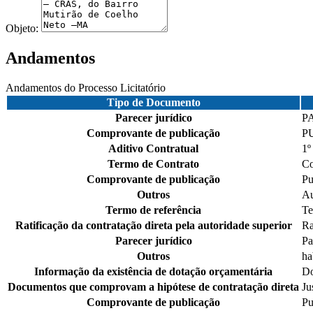
Objeto:
Andamentos
Andamentos do Processo Licitatório
Tipo de Documento
Parecer jurídico
P
Comprovante de publicação
P
Aditivo Contratual
1
Termo de Contrato
Co
Comprovante de publicação
Pu
Outros
Au
Termo de referência
Te
Ratificação da contratação direta pela autoridade superior
Ra
Parecer jurídico
Pa
Outros
ha
Informação da existência de dotação orçamentária
Do
Documentos que comprovam a hipótese de contratação direta
Ju
Comprovante de publicação
Pu