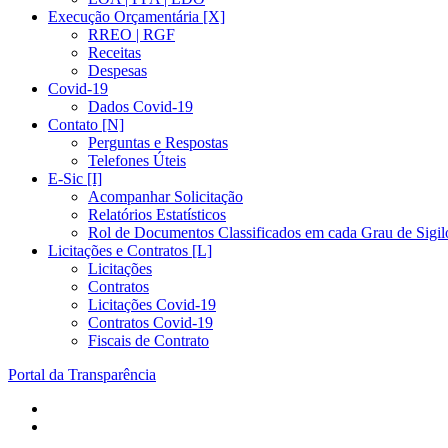
Execução Orçamentária [X]
RREO | RGF
Receitas
Despesas
Covid-19
Dados Covid-19
Contato [N]
Perguntas e Respostas
Telefones Úteis
E-Sic [I]
Acompanhar Solicitação
Relatórios Estatísticos
Rol de Documentos Classificados em cada Grau de Sigil
Licitações e Contratos [L]
Licitações
Contratos
Licitações Covid-19
Contratos Covid-19
Fiscais de Contrato
Portal da Transparência