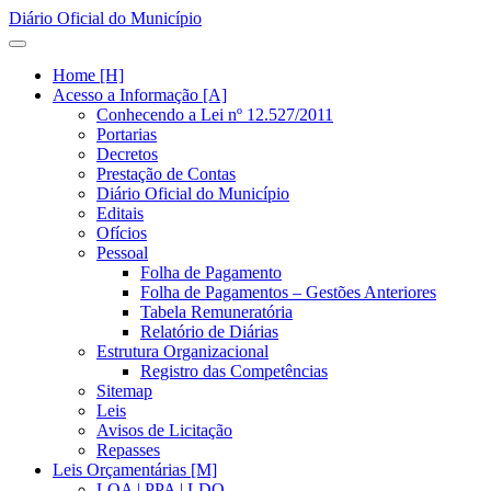
Diário Oficial do Município
Home [H]
Acesso a Informação [A]
Conhecendo a Lei nº 12.527/2011
Portarias
Decretos
Prestação de Contas
Diário Oficial do Município
Editais
Ofícios
Pessoal
Folha de Pagamento
Folha de Pagamentos – Gestões Anteriores
Tabela Remuneratória
Relatório de Diárias
Estrutura Organizacional
Registro das Competências
Sitemap
Leis
Avisos de Licitação
Repasses
Leis Orçamentárias [M]
LOA | PPA | LDO