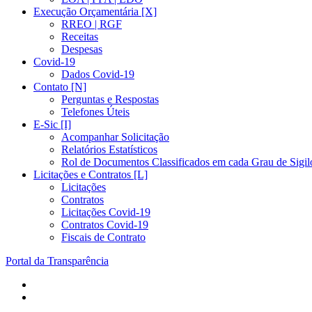
Execução Orçamentária [X]
RREO | RGF
Receitas
Despesas
Covid-19
Dados Covid-19
Contato [N]
Perguntas e Respostas
Telefones Úteis
E-Sic [I]
Acompanhar Solicitação
Relatórios Estatísticos
Rol de Documentos Classificados em cada Grau de Sigil
Licitações e Contratos [L]
Licitações
Contratos
Licitações Covid-19
Contratos Covid-19
Fiscais de Contrato
Portal da Transparência