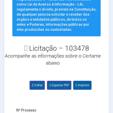
como Lei de Acesso à Informação - LAI,
regulamenta o direito, previsto na Constituição,
de qualquer pessoa solicitar e receber dos
órgãos e entidades públicos, de todos os
entes e Poderes, informações públicas por
eles produzidas ou custodiadas.
Licitação – 103478
Acompanhe as informações sobre o Certame
abaixo
Voltar
Exportar PDF
Imprimir
Nº Processo