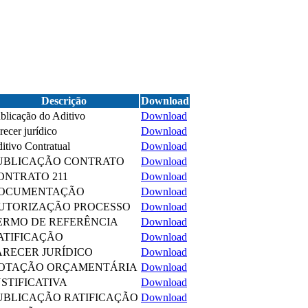
Descrição
Download
blicação do Aditivo
Download
recer jurídico
Download
itivo Contratual
Download
UBLICAÇÃO CONTRATO
Download
ONTRATO 211
Download
OCUMENTAÇÃO
Download
UTORIZAÇÃO PROCESSO
Download
ERMO DE REFERÊNCIA
Download
ATIFICAÇÃO
Download
ARECER JURÍDICO
Download
OTAÇÃO ORÇAMENTÁRIA
Download
USTIFICATIVA
Download
UBLICAÇÃO RATIFICAÇÃO
Download