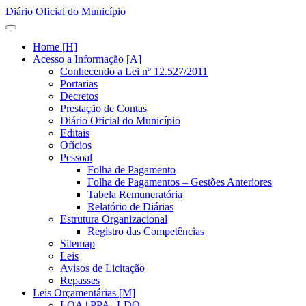
Diário Oficial do Município
Home [H]
Acesso a Informação [A]
Conhecendo a Lei nº 12.527/2011
Portarias
Decretos
Prestação de Contas
Diário Oficial do Município
Editais
Ofícios
Pessoal
Folha de Pagamento
Folha de Pagamentos – Gestões Anteriores
Tabela Remuneratória
Relatório de Diárias
Estrutura Organizacional
Registro das Competências
Sitemap
Leis
Avisos de Licitação
Repasses
Leis Orçamentárias [M]
LOA | PPA | LDO