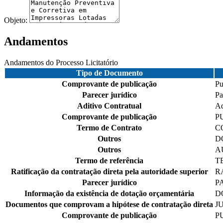
Objeto:
Andamentos
Andamentos do Processo Licitatório
Tipo de Documento
Comprovante de publicação
Pu
Parecer jurídico
Pa
Aditivo Contratual
Ad
Comprovante de publicação
P
Termo de Contrato
C
Outros
D
Outros
A
Termo de referência
T
Ratificação da contratação direta pela autoridade superior
R
Parecer jurídico
P
Informação da existência de dotação orçamentária
D
Documentos que comprovam a hipótese de contratação direta
J
Comprovante de publicação
P