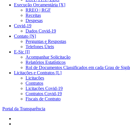
Execução Orçamentária [X]
RREO | RGF
Receitas
Despesas
Covid-19
Dados Covid-19
Contato [N]
Perguntas e Respostas
Telefones Úteis
E-Sic [I]
Acompanhar Solicitação
Relatórios Estatísticos
Rol de Documentos Classificados em cada Grau de Sigil
Licitações e Contratos [L]
Licitações
Contratos
Licitações Covid-19
Contratos Covid-19
Fiscais de Contrato
Portal da Transparência