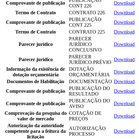
PUBLICAÇÃO
Comprovante de publicação
Download
CONT 226
Termo de Contrato
CONTRATO 226
Download
PUBLICAÇÃO
Comprovante de publicação
Download
CONT 225
Termo de Contrato
CONTRATO 225
Download
PARECER
Parecer jurídico
JURÍDICO
Download
CONCLUSIVO
PARECER
Parecer jurídico
Download
JURÍDICO PRÉVIO
Informação da existência de
DOTAÇÃO
Download
dotação orçamentária
ORÇAMENTÁRIA
Documentos de Habilitação
DOCUMENTAÇÃO
Download
PUBLICAÇÃO DO
Comprovante de publicação
Download
RESULTADO
PUBLICAÇÃO DO
Comprovante de publicação
Download
AVISO
Comprovação da pesquisa do
COTAÇÃO DE
Download
valor de mercado
PREÇOS
Autorização da autoridade
AUTORIZAÇÃO
competente para a feitura da
Download
PROCESSO
licitação