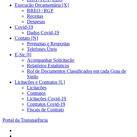
Execução Orçamentária [X]
RREO | RGF
Receitas
Despesas
Covid-19
Dados Covid-19
Contato [N]
Perguntas e Respostas
Telefones Úteis
E-Sic [I]
Acompanhar Solicitação
Relatórios Estatísticos
Rol de Documentos Classificados em cada Grau de
Sigilo
Licitações e Contratos [L]
Licitações
Contratos
Licitações Covid-19
Contratos Covid-19
Fiscais de Contrato
Portal da Transparência