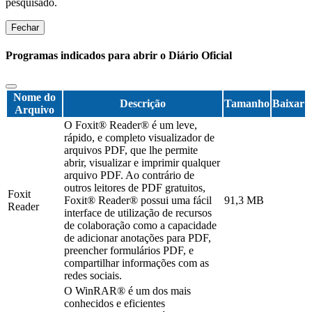
pesquisado.
Fechar
Programas indicados para abrir o Diário Oficial
Nome do
Descrição
Tamanho
Baixar
Arquivo
O Foxit® Reader® é um leve,
rápido, e completo visualizador de
arquivos PDF, que lhe permite
abrir, visualizar e imprimir qualquer
arquivo PDF. Ao contrário de
outros leitores de PDF gratuitos,
Foxit
Foxit® Reader® possui uma fácil
91,3 MB
Reader
interface de utilização de recursos
de colaboração como a capacidade
de adicionar anotações para PDF,
preencher formulários PDF, e
compartilhar informações com as
redes sociais.
O WinRAR® é um dos mais
conhecidos e eficientes