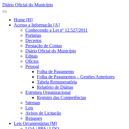
Diário Oficial do Município
Home [H]
Acesso a Informação [A]
Conhecendo a Lei nº 12.527/2011
Portarias
Decretos
Prestação de Contas
Diário Oficial do Município
Editais
Ofícios
Pessoal
Folha de Pagamento
Folha de Pagamentos – Gestões Anteriores
Tabela Remuneratória
Relatório de Diárias
Estrutura Organizacional
Registro das Competências
Sitemap
Leis
Avisos de Licitação
Repasses
Leis Orçamentárias [M]
LOA | PPA | LDO