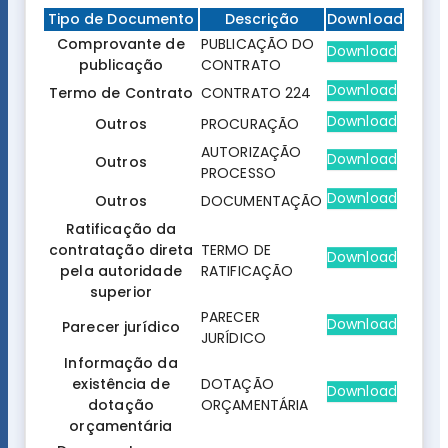
Tipo de Documento
Descrição
Download
Comprovante de
PUBLICAÇÃO DO
Download
publicação
CONTRATO
Download
Termo de Contrato
CONTRATO 224
Download
Outros
PROCURAÇÃO
AUTORIZAÇÃO
Download
Outros
PROCESSO
Download
Outros
DOCUMENTAÇÃO
Ratificação da
contratação direta
TERMO DE
Download
pela autoridade
RATIFICAÇÃO
superior
PARECER
Download
Parecer jurídico
JURÍDICO
Informação da
existência de
DOTAÇÃO
Download
dotação
ORÇAMENTÁRIA
orçamentária