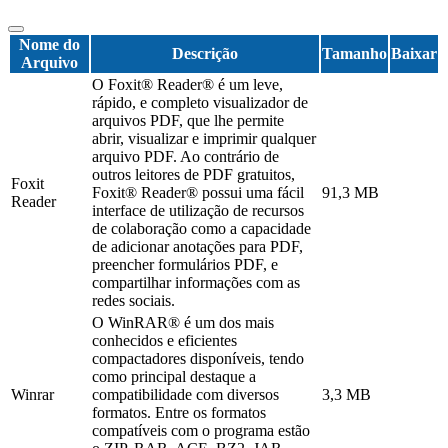
Nome do
Descrição
Tamanho
Baixar
Arquivo
O Foxit® Reader® é um leve,
rápido, e completo visualizador de
arquivos PDF, que lhe permite
abrir, visualizar e imprimir qualquer
arquivo PDF. Ao contrário de
outros leitores de PDF gratuitos,
Foxit
Foxit® Reader® possui uma fácil
91,3 MB
Reader
interface de utilização de recursos
de colaboração como a capacidade
de adicionar anotações para PDF,
preencher formulários PDF, e
compartilhar informações com as
redes sociais.
O WinRAR® é um dos mais
conhecidos e eficientes
compactadores disponíveis, tendo
como principal destaque a
Winrar
compatibilidade com diversos
3,3 MB
formatos. Entre os formatos
compatíveis com o programa estão