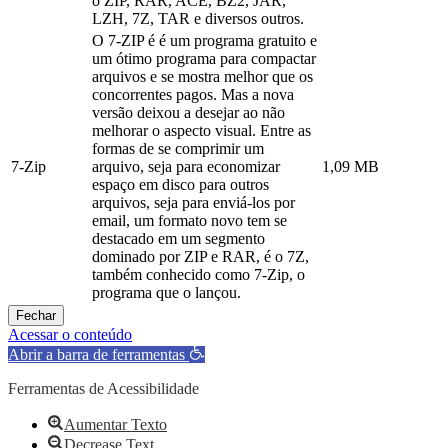
o ZIP, RAR, ACE, BZ2, JAR,
LZH, 7Z, TAR e diversos outros.
O 7-ZIP é é um programa gratuito e
um ótimo programa para compactar
arquivos e se mostra melhor que os
concorrentes pagos. Mas a nova
versão deixou a desejar ao não
melhorar o aspecto visual. Entre as
formas de se comprimir um
7-Zip
arquivo, seja para economizar
1,09 MB
espaço em disco para outros
arquivos, seja para enviá-los por
email, um formato novo tem se
destacado em um segmento
dominado por ZIP e RAR, é o 7Z,
também conhecido como 7-Zip, o
programa que o lançou.
Fechar
Acessar o conteúdo
Abrir a barra de ferramentas
Ferramentas de Acessibilidade
Aumentar Texto
Decrease Text