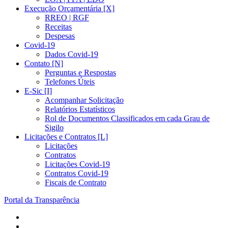
Execução Orçamentária [X]
RREO | RGF
Receitas
Despesas
Covid-19
Dados Covid-19
Contato [N]
Perguntas e Respostas
Telefones Úteis
E-Sic [I]
Acompanhar Solicitação
Relatórios Estatísticos
Rol de Documentos Classificados em cada Grau de
Sigilo
Licitações e Contratos [L]
Licitações
Contratos
Licitações Covid-19
Contratos Covid-19
Fiscais de Contrato
Portal da Transparência