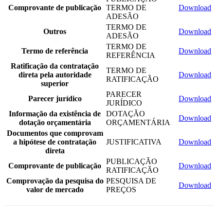
Comprovante de publicação
TERMO DE
Download
ADESÃO
TERMO DE
Outros
Download
ADESÃO
TERMO DE
Termo de referência
Download
REFERÊNCIA
Ratificação da contratação
TERMO DE
direta pela autoridade
Download
RATIFICAÇÃO
superior
PARECER
Parecer jurídico
Download
JURÍDICO
Informação da existência de
DOTAÇÃO
Download
dotação orçamentária
ORÇAMENTÁRIA
Documentos que comprovam
a hipótese de contratação
JUSTIFICATIVA
Download
direta
PUBLICAÇÃO
Comprovante de publicação
Download
RATIFICAÇÃO
Comprovação da pesquisa do
PESQUISA DE
Download
valor de mercado
PREÇOS