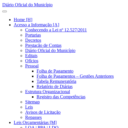
Diário Oficial do Município
Home [H]
Acesso a Informação [A]
Conhecendo a Lei nº 12.527/2011
Portarias
Decretos
Prestação de Contas
Diário Oficial do Município
Editais
Ofícios
Pessoal
Folha de Pagamento
Folha de Pagamentos – Gestões Anteriores
Tabela Remuneratória
Relatório de Diárias
Estrutura Organizacional
Registro das Competências
Sitemap
Leis
Avisos de Licitação
Repasses
Leis Orçamentárias [M]
LOA | PPA | LDO