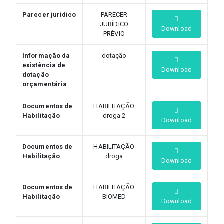
Parecer jurídico
PARECER
JURÍDICO
Download
PRÉVIO
Informação da
dotação
existência de
Download
dotação
orçamentária
Documentos de
HABILITAÇÃO
Habilitação
droga 2
Download
Documentos de
HABILITAÇÃO
Habilitação
droga
Download
Documentos de
HABILITAÇÃO
Habilitação
BIOMED
Download