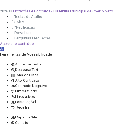
2026 ©
Licitações e Contratos - Prefeitura Municipal de Coelho Neto
Teclas de Atalho
Sobre
*Retificação
Download
Perguntas Frequentes
Acessar o conteúdo
Abrir a barra de ferramentas
Ferramentas de Acessibilidade
Aumentar Texto
Decrease Text
Tons de Cinza
Alto Contraste
Contraste Negativo
Luz de fundo
Links ativos
Fonte legível
Redefinir
Mapa do Site
Contato