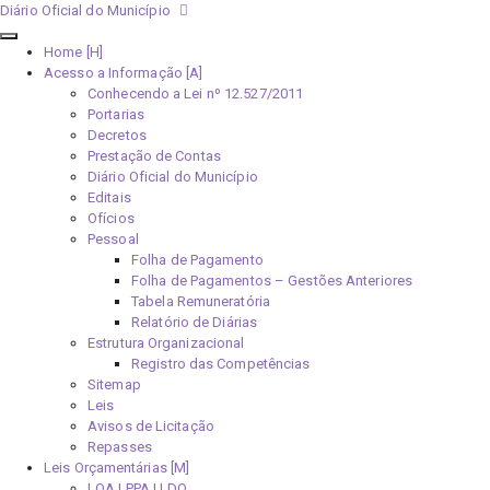
Diário Oficial do Município
Home [H]
Acesso a Informação [A]
Conhecendo a Lei nº 12.527/2011
Portarias
Decretos
Prestação de Contas
Diário Oficial do Município
Editais
Ofícios
Pessoal
Folha de Pagamento
Folha de Pagamentos – Gestões Anteriores
Tabela Remuneratória
Relatório de Diárias
Estrutura Organizacional
Registro das Competências
Sitemap
Leis
Avisos de Licitação
Repasses
Leis Orçamentárias [M]
LOA | PPA | LDO