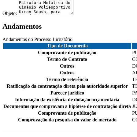
Objeto:
Andamentos
Andamentos do Processo Licitatório
Tipo de Documento
Comprovante de publicação
P
Termo de Contrato
C
Outros
D
Outros
A
Termo de referência
T
Ratificação da contratação direta pela autoridade superior
T
Parecer jurídico
P
Informação da existência de dotação orçamentária
D
Documentos que comprovam a hipótese de contratação direta
J
Comprovante de publicação
P
Comprovação da pesquisa do valor de mercado
C