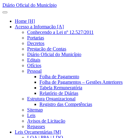
Diário Oficial do Município
Home [H]
Acesso a Informação [A]
Conhecendo a Lei nº 12.527/2011
Portarias
Decretos
Prestação de Contas
Diário Oficial do Município
Editais
Ofícios
Pessoal
Folha de Pagamento
Folha de Pagamentos – Gestões Anteriores
Tabela Remuneratória
Relatório de Diárias
Estrutura Organizacional
Registro das Competências
Sitemap
Leis
Avisos de Licitação
Repasses
Leis Orçamentárias [M]
LOA | PPA | LDO