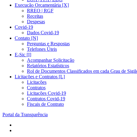
Execução Orçamentária [X]
RREO | RGF
Receitas
Despesas
Covid-19
Dados Covid-19
Contato [N]
Perguntas e Respostas
Telefones Úteis
E-Sic [I]
Acompanhar Solicitação
Relatórios Estatísticos
Rol de Documentos Classificados em cada Grau de Sigil
Licitações e Contratos [L]
Licitações
Contratos
Licitações Covid-19
Contratos Covid-19
Fiscais de Contrato
Portal da Transparência